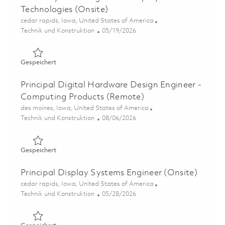
Technologies (Onsite)
Ort
cedar rapids, Iowa, United States of America
Kategorie
Posted Date
Technik und Konstruktion
05/19/2026
Gespeichert Senior Systems Engineer – Display Technolo
Gespeichert
Principal Digital Hardware Design Engineer -
Computing Products (Remote)
Ort
des moines, Iowa, United States of America
Kategorie
Posted Date
Technik und Konstruktion
08/06/2026
Gespeichert Principal Digital Hardware Design Enginee
Gespeichert
Principal Display Systems Engineer (Onsite)
Ort
cedar rapids, Iowa, United States of America
Kategorie
Posted Date
Technik und Konstruktion
05/28/2026