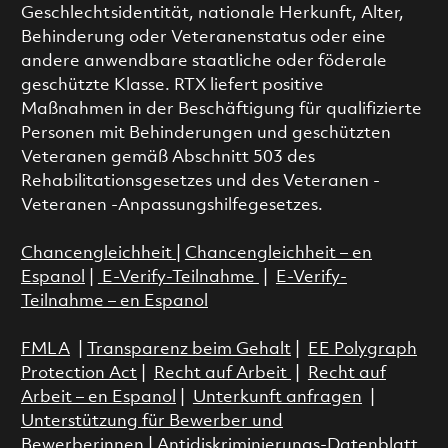
Geschlechtsidentität, nationale Herkunft, Alter,
Behinderung oder Veteranenstatus oder eine
andere anwendbare staatliche oder föderale
geschützte Klasse. RTX liefert positive
Maßnahmen in der Beschäftigung für qualifizierte
Personen mit Behinderungen und geschützten
Veteranen gemäß Abschnitt 503 des
Rehabilitationsgesetzes und des Veteranen -
Veteranen -Anpassungshilfegesetzes.
Chancengleichheit
|
Chancengleichheit – en
Espanol
|
E-Verify-Teilnahme
|
E-Verify-
Teilnahme – en Espanol
FMLA
|
Transparenz beim Gehalt
|
EE Polygraph
Protection Act
|
Recht auf Arbeit
|
Recht auf
Arbeit – en Espanol
|
Unterkunft anfragen
|
Unterstützung für Bewerber und
Bewerberinnen
|
Antidiskriminierungs-Datenblatt