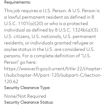
Requirements:
This job requires a U.S. Person. A U.S. Person is
a lawful permanent resident as defined in 8
U.S.C. 1101(a)(20) or who is a protected
individual as defined by 8 U.S.C. 1324b(a)(3).
U.S. citizens, U.S. nationals, U.S. permanent
residents, or individuals granted refugee or
asylee status in the U.S. are considered U.S.
persons. For a complete definition of “U.S.
Person” go here:
https://www.ecfr.gov/current/title-22/chapter-
I/subchapter-M/part-120/subpart-C/section-
120.62
Security Clearance Type:
None/Not Required
Security Clearance Status: