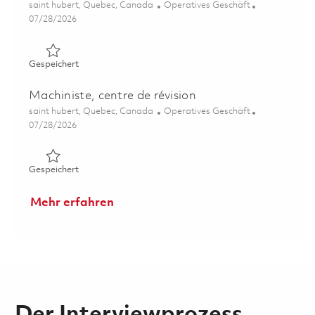
Ort
Kategorie
saint hubert, Quebec, Canada
Operatives Geschäft
Posted Date
07/28/2026
Gespeichert Machiniste, Centre de révision 01854455
Gespeichert
Machiniste, centre de révision
Ort
Kategorie
saint hubert, Quebec, Canada
Operatives Geschäft
Posted Date
07/28/2026
Gespeichert Machiniste, centre de révision 01846980
Gespeichert
Mehr erfahren