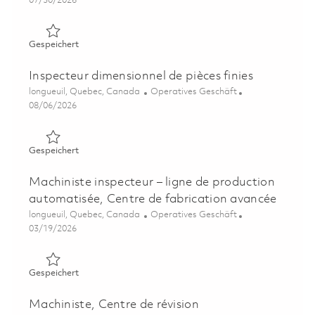
07/30/2026
Gespeichert Technicien contrôle et accessoires électroni
Gespeichert
Inspecteur dimensionnel de pièces finies
Ort
Kategorie
longueuil, Quebec, Canada
Operatives Geschäft
Posted Date
08/06/2026
Gespeichert Inspecteur dimensionnel de pièces finies 018
Gespeichert
Machiniste inspecteur – ligne de production
automatisée, Centre de fabrication avancée
Ort
Kategorie
longueuil, Quebec, Canada
Operatives Geschäft
Posted Date
03/19/2026
Gespeichert Machiniste inspecteur – ligne de production
Gespeichert
Machiniste, Centre de révision