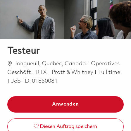
-
-
Testeur
Ort
Kategorie
longueuil, Quebec, Canada
Operatives
Job Type
Geschäft
RTX
Pratt & Whitney
Full time
Job-ID:
01850081
Anwenden
Diesen Auftrag speichern