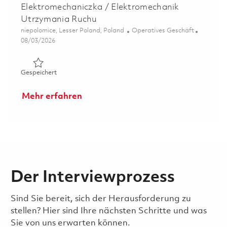
Elektromechaniczka / Elektromechanik
Utrzymania Ruchu
Ort
Kategorie
niepolomice, Lesser Poland, Poland
Operatives Geschäft
Posted Date
08/03/2026
Gespeichert Elektromechaniczka / Elektromechanik Utr
Gespeichert
Mehr erfahren
Der Interviewprozess
Sind Sie bereit, sich der Herausforderung zu
stellen? Hier sind Ihre nächsten Schritte und was
Sie von uns erwarten können.