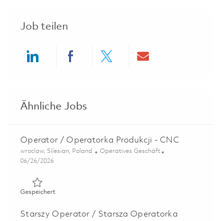
Job teilen
Share via LinkedIn
Share via Facebook
Share via twitter
Share via ema
Ähnliche Jobs
Operator / Operatorka Produkcji - CNC
Ort
Kategorie
wroclaw, Silesian, Poland
Operatives Geschäft
Posted Date
06/26/2026
Gespeichert Operator / Operatorka Produkcji - CNC 01
Gespeichert
Starszy Operator / Starsza Operatorka