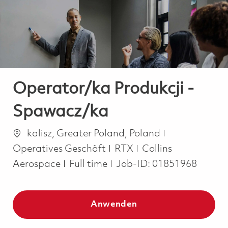
-
-
Operator/ka Produkcji -
Spawacz/ka
Ort
Kategorie
kalisz, Greater Poland, Poland
Operatives Geschäft
RTX
Collins
Job Type
Aerospace
Full time
Job-ID:
01851968
Anwenden