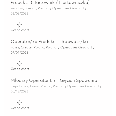
Produkcji (Hartownik / Hartowniczka)
Ort
Kategorie
wroclaw, Silesian, Poland
Operatives Geschäft
Posted Date
06/03/2026
Gespeichert Starszy Operator / Starsza Operatorka Pro
Gespeichert
Operator/ka Produkcji - Spawacz/ka
Ort
Kategorie
kalisz, Greater Poland, Poland
Operatives Geschäft
Posted Date
07/01/2026
Gespeichert Operator/ka Produkcji - Spawacz/ka 01851
Gespeichert
Młodszy Operator Linii Gięcia i Spawania
Ort
Kategorie
niepolomice, Lesser Poland, Poland
Operatives Geschäft
Posted Date
05/18/2026
Gespeichert Młodszy Operator Linii Gięcia i Spawania 0
Gespeichert