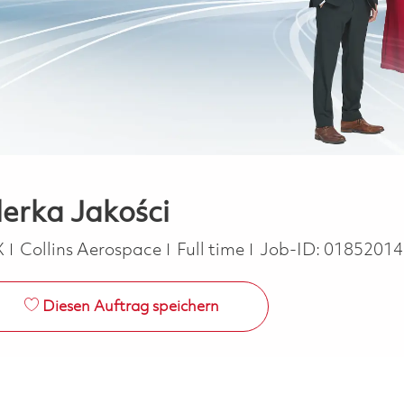
lerka Jakości
Job Type
X
Collins Aerospace
Full time
Job-ID:
01852014
Diesen Auftrag speichern