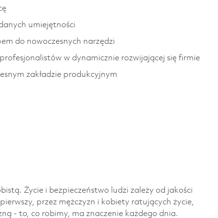
cę
danych umiejętności
pem do nowoczesnych narzędzi
rofesjonalistów w dynamicznie rozwijającej się firmie
czesnym zakładzie produkcyjnym
istą. Życie i bezpieczeństwo ludzi zależy od jakości
ierwszy, przez mężczyzn i kobiety ratujących życie,
ną - to, co robimy, ma znaczenie każdego dnia.