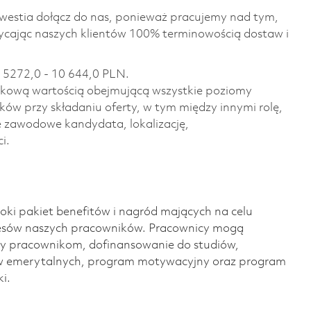
 kwestia dołącz do nas, ponieważ pracujemy nad tym,
hwycając naszych klientów 100% terminowością dostaw i
 5272,0 - 10 644,0 PLN.
nkową wartością obejmującą wszystkie poziomy
ków przy składaniu oferty, w tym między innymi rolę,
ie zawodowe kandydata, lokalizację,
i.
ki pakiet benefitów i nagród mających na celu
cesów naszych pracowników. Pracownicy mogą
y pracownikom, dofinansowanie do studiów,
w emerytalnych, program motywacyjny oraz program
i.