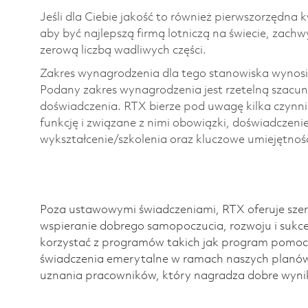
Jeśli dla Ciebie jakość to również pierwszorzędna
aby być najlepszą firmą lotniczą na świecie, zac
zerową liczbą wadliwych części.
Zakres wynagrodzenia dla tego stanowiska wynosi
Podany zakres wynagrodzenia jest rzetelną szacu
doświadczenia. RTX bierze pod uwagę kilka czynni
funkcję i związane z nimi obowiązki, doświadczen
wykształcenie/szkolenia oraz kluczowe umiejętnośc
Poza ustawowymi świadczeniami, RTX oferuje szero
wspieranie dobrego samopoczucia, rozwoju i suk
korzystać z programów takich jak program pomoc
świadczenia emerytalne w ramach naszych planó
uznania pracowników, który nagradza dobre wynik