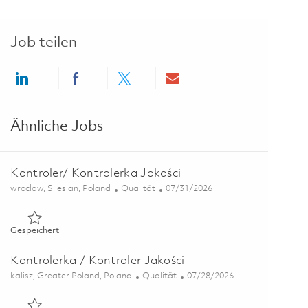
Job teilen
Share via LinkedIn
Share via Facebook
Share via twitter
Share via email
Ähnliche Jobs
Kontroler/ Kontrolerka Jakości
Ort
Kategorie
Posted Date
wroclaw, Silesian, Poland
Qualität
07/31/2026
Gespeichert Kontroler/ Kontrolerka Jakości 01851308
Gespeichert
Kontrolerka / Kontroler Jakości
Ort
Kategorie
Posted Date
kalisz, Greater Poland, Poland
Qualität
07/28/2026