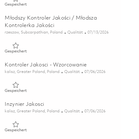
Gespeichert Kontrolerka / Kontroler Jakości 01846336
Gespeichert
Młodszy Kontroler Jakości / Młodsza
Kontrolerka Jakości
Ort
Kategorie
Posted Date
rzeszow, Subcarpathian, Poland
Qualität
07/13/2026
Gespeichert Młodszy Kontroler Jakości / Młodsza Kontroler
Gespeichert
Kontroler Jakosci - Wzorcowanie
Ort
Kategorie
Posted Date
kalisz, Greater Poland, Poland
Qualität
07/06/2026
Gespeichert Kontroler Jakosci - Wzorcowanie 01852016
Gespeichert
Inzynier Jakosci
Ort
Kategorie
Posted Date
kalisz, Greater Poland, Poland
Qualität
07/06/2026
Gespeichert Inzynier Jakosci 01856881
Gespeichert