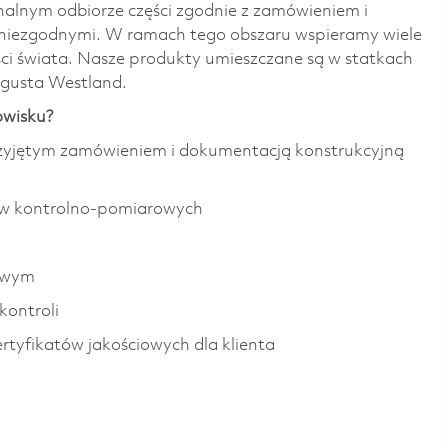
alnym odbiorze części zgodnie z zamówieniem i
niezgodnymi. W ramach tego obszaru wspieramy wiele
ci świata. Nasze produkty umieszczane są w statkach
ugusta Westland.
owisku?
rzyjętym zamówieniem i dokumentacją konstrukcyjną
ów kontrolno-pomiarowych
owym
kontroli
rtyfikatów jakościowych dla klienta