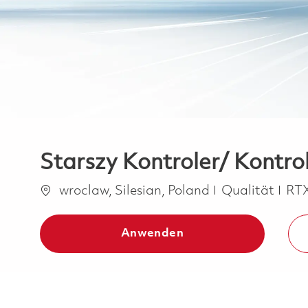
Starszy Kontroler/ Kontro
Ort
Kategorie
wroclaw, Silesian, Poland
Qualität
RT
Anwenden