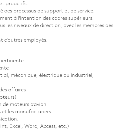
et proactifs.
té des processus de support et de service.
ment à l'intention des cadres supérieurs.
s les niveaux de direction, avec les membres des
t d’autres employés.
pertinente
ente
al, mécanique, électrique ou industriel,
des affaires
oteurs)
n de moteurs d’avion
s et les manufacturiers
ication.
t, Excel, Word, Access, etc.)