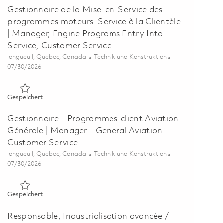
Gestionnaire de la Mise-en-Service des
programmes moteurs Service à la Clientèle
| Manager, Engine Programs Entry Into
Service, Customer Service
Ort
Kategorie
longueuil, Quebec, Canada
Technik und Konstruktion
Posted Date
07/30/2026
Gespeichert Gestionnaire de la Mise-en-Service des programm
Gespeichert
Gestionnaire – Programmes-client Aviation
Générale | Manager – General Aviation
Customer Service
Ort
Kategorie
longueuil, Quebec, Canada
Technik und Konstruktion
Posted Date
07/30/2026
Gespeichert Gestionnaire – Programmes-client Aviation Géné
Gespeichert
Responsable, Industrialisation avancée /