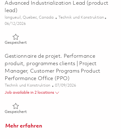
Advanced Industrialization Lead (product
lead)
Ort
Kategorie
longueuil, Quebec, Canada
Technik und Konstruktion
Posted Date
06/12/2026
Gespeichert Responsable, Industrialisation avancée / Advanc
Gespeichert
Gestionnaire de projet. Performance
produit, programmes clients | Project
Manager, Customer Programs Product
Performance Office (PPO)
Kategorie
Posted Date
Technik und Konstruktion
07/09/2026
Job available in 2 locations
Gespeichert Gestionnaire de projet. Performance produit, 
Gespeichert
Mehr erfahren