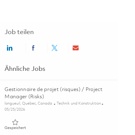
Job teilen
Share via LinkedIn
Share via Facebook
Share via twitter
Share via email
Ähnliche Jobs
Gestionnaire de projet (risques) / Project
Manager (Risks)
Ort
Kategorie
longueuil, Quebec, Canada
Technik und Konstruktion
Posted Date
05/25/2026
Gespeichert Gestionnaire de projet (risques) / Project Manag
Gespeichert