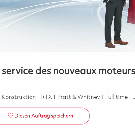
 service des nouveaux moteurs 
Job Type
d Konstruktion
RTX
Pratt & Whitney
Full time
Diesen Auftrag speichern