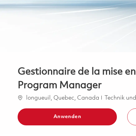
Gestionnaire de la mise en
Program Manager
Ort
Kategorie
longueuil, Quebec, Canada
Technik un
Anwenden