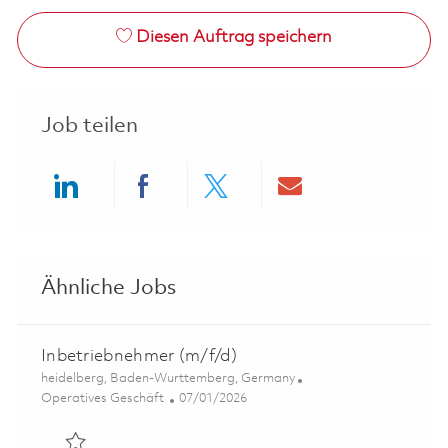
Diesen Auftrag speichern
Job teilen
Share via LinkedIn
Share via Facebook
Share via twitter
Share via ema
Ähnliche Jobs
Inbetriebnehmer (m/f/d)
Ort
heidelberg, Baden-Wurttemberg, Germany
Kategorie
Posted Date
Operatives Geschäft
07/01/2026