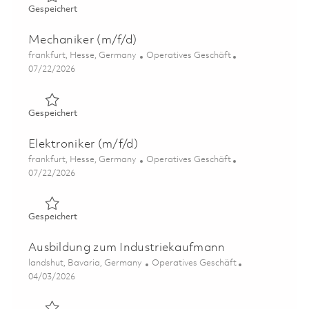
Gespeichert Inbetriebnehmer (m/f/d) 01856639
Gespeichert
Mechaniker (m/f/d)
Ort
Kategorie
frankfurt, Hesse, Germany
Operatives Geschäft
Posted Date
07/22/2026
Gespeichert Mechaniker (m/f/d) 01859244
Gespeichert
Elektroniker (m/f/d)
Ort
Kategorie
frankfurt, Hesse, Germany
Operatives Geschäft
Posted Date
07/22/2026
Gespeichert Elektroniker (m/f/d) 01859242
Gespeichert
Ausbildung zum Industriekaufmann
Ort
Kategorie
landshut, Bavaria, Germany
Operatives Geschäft
Posted Date
04/03/2026