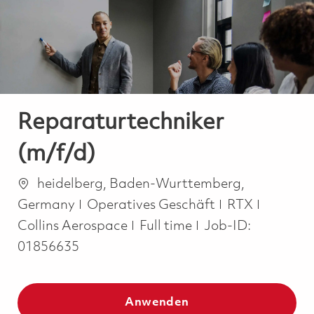
-
-
Reparaturtechniker
(m/f/d)
Ort
heidelberg, Baden-Wurttemberg,
Kategorie
Germany
Operatives Geschäft
RTX
Job Type
Collins Aerospace
Full time
Job-ID:
01856635
Anwenden