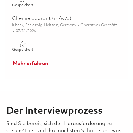
Gespeichert Ausbildung zum Industriekaufmann 0183517
Gespeichert
Chemielaborant (m/w/d)
Ort
Kategorie
lubeck, Schleswig-Holstein, Germany
Operatives Geschäft
Posted Date
07/31/2026
Gespeichert Chemielaborant (m/w/d) 01826070
Gespeichert
Mehr erfahren
Der Interviewprozess
Sind Sie bereit, sich der Herausforderung zu
stellen? Hier sind Ihre nächsten Schritte und was