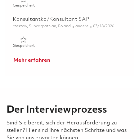
Gespeichert Kontrolerka / Kontroler Jakości 01827761
Gespeichert
Konsultantka/Konsultant SAP
Ort
Kategorie
Posted Date
rzeszow, Subcarpathian, Poland
andere
03/18/2026
Gespeichert Konsultantka/Konsultant SAP 01729825
Gespeichert
Mehr erfahren
Der Interviewprozess
Sind Sie bereit, sich der Herausforderung zu
stellen? Hier sind Ihre nächsten Schritte und was
Sie von uns erwarten können.