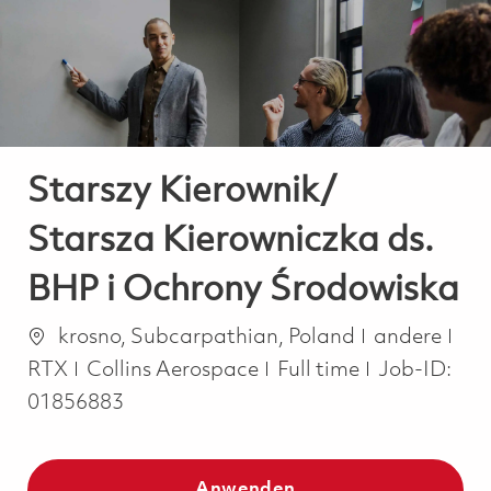
-
-
Starszy Kierownik/
Starsza Kierowniczka ds.
BHP i Ochrony Środowiska
Ort
Kategorie
krosno, Subcarpathian, Poland
andere
Job Type
RTX
Collins Aerospace
Full time
Job-ID:
01856883
Anwenden