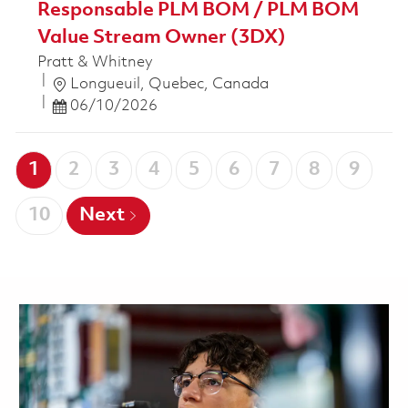
Responsable PLM BOM / PLM BOM
Value Stream Owner (3DX)
Pratt & Whitney
Ort
Longueuil, Quebec, Canada
Posted Date
06/10/2026
1
2
3
4
5
6
7
8
9
10
Next