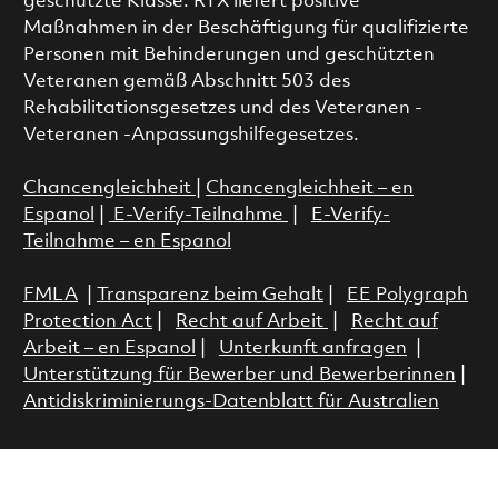
geschützte Klasse. RTX liefert positive
Maßnahmen in der Beschäftigung für qualifizierte
Personen mit Behinderungen und geschützten
Veteranen gemäß Abschnitt 503 des
Rehabilitationsgesetzes und des Veteranen -
Veteranen -Anpassungshilfegesetzes.
Chancengleichheit
|
Chancengleichheit – en
Espanol
|
E-Verify-Teilnahme
|
E-Verify-
Teilnahme – en Espanol
FMLA
|
Transparenz beim Gehalt
|
EE Polygraph
Protection Act
|
Recht auf Arbeit
|
Recht auf
Arbeit – en Espanol
|
Unterkunft anfragen
|
Unterstützung für Bewerber und Bewerberinnen
|
Antidiskriminierungs-Datenblatt für Australien