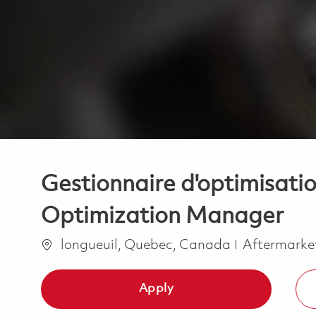
Gestionnaire d'optimisat
Optimization Manager
Location
Category
longueuil, Quebec, Canada
Aftermarke
Apply