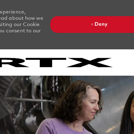
experience,
 Read about how we
Deny
siting our Cookie
you consent to our
Skip to main content
Skip to main content