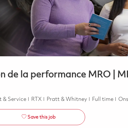
ion de la performance MRO | 
Job Type
t & Service
RTX
Pratt & Whitney
Full time
Ons
Save this job