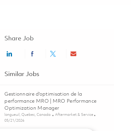
Share Job
Share via LinkedIn
Share via Facebook
Share via twitter
Share via email
Similar Jobs
Gestionnaire d'optimisation de la
performance MRO | MRO Performance
Optimization Manager
Location
Category
longueuil, Quebec, Canada
Aftermarket & Service
Posted Date
05/21/2026