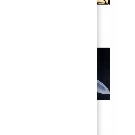
Our Culture & Benefits
Military & Veterans