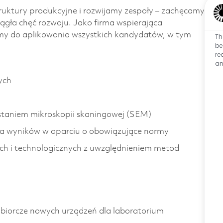
ktury produkcyjne i rozwijamy zespoły – zachęcamy
iągła chęć rozwoju. Jako firma wspierająca
my do aplikowania wszystkich kandydatów, w tym
Th
be
re
an
ych
staniem mikroskopii skaningowej (SEM)
ja wyników w oparciu o obowiązujące normy
ych i technologicznych z uwzględnieniem metod
dbiorcze nowych urządzeń dla laboratorium