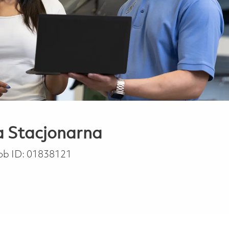
a Stacjonarna
ob ID:
01838121