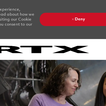
experience,
 Read about how we
Deny
siting our Cookie
you consent to our
Skip to main content
Skip to main content