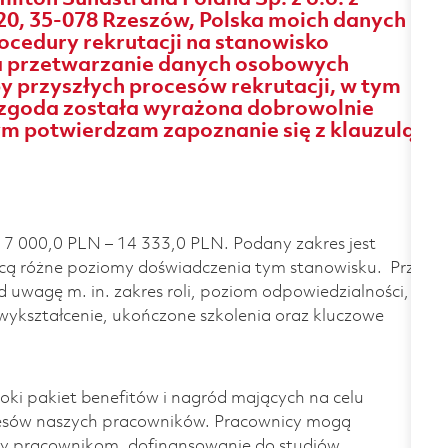
20, 35-078 Rzeszów, Polska moich danych
cedury rekrutacji na stanowisko
na przetwarzanie danych osobowych
by przyszłych procesów rekrutacji, w tym
 zgoda została wyrażona dobrowolnie
zym potwierdzam zapoznanie się z klauzulą
 7 000,0 PLN – 14 333,0 PLN. Podany zakres jest
ą różne poziomy doświadczenia tym stanowisku. Przy
 uwagę m. in. zakres roli, poziom odpowiedzialności,
wykształcenie, ukończone szkolenia oraz kluczowe
ki pakiet benefitów i nagród mających na celu
cesów naszych pracowników. Pracownicy mogą
y pracownikom, dofinansowanie do studiów,