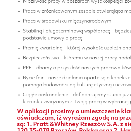
Możliwość pracy w obszarach wysokospecjalizowa
Praca w zróżnicowanym zespole otwierająca mo
Praca w środowisku międzynarodowym
Stabilną i długoterminową współpracę – będzies
podstawie umowy o pracę
Premię kwartalną – której wysokość uzależniona 
Bezpieczeństwo – któremu w naszej pracy nada
PPE – dbamy o przyszłość naszych pracowników
Bycie fair – nasze działania oparte są o kodeks 
pomaga budować silną kulturę etyczną i uczciwi
Ciągłe doskonalenie – dofinansujemy studia już
kierunku związanym z Twoją pracą w wybranej pr
W aplikacji prosimy o umieszczenie kla
oświadczam, iż wyrażam zgodę na prze
są: 1. Pratt &Whitney Rzeszów S.A. z s
120,35-078 Rzeszów, Polska oraz 2. Ham