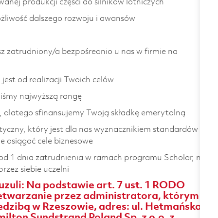
nej produkcji części do silników lotniczych
żliwość dalszego rozwoju i awansów
z zatrudniony/a bezpośrednio u nas w firmie na
jest od realizacji Twoich celów
liśmy najwyższą rangę
, dlatego sfinansujemy Twoją składkę emerytalną
etyczny, który jest dla nas wyznacznikiem standardów i
e osiągać cele biznesowe
 od 1 dnia zatrudnienia w ramach programu Scholar, na
zez siebie uczelni
uzuli: Na podstawie art. 7 ust. 1 RODO
twarzanie przez administratora, którym
iedzibą w Rzeszowie, adres: ul. Hetmańska
ilton Sundstrand Poland Sp. z o.o. z