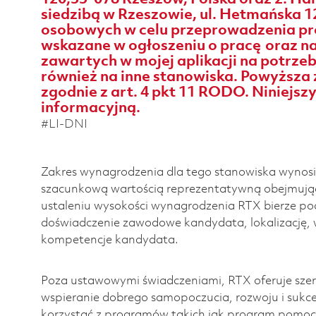
siedzibą w Rzeszowie, ul. Hetmańska 1
osobowych w celu przeprowadzenia pro
wskazane w ogłoszeniu o pracę oraz 
zawartych w mojej aplikacji na potrze
również na inne stanowiska. Powyższa
zgodnie z art. 4 pkt 11 RODO. Niniejs
informacyjną.
#LI-DNI
Zakres wynagrodzenia dla tego stanowiska wynosi
szacunkową wartością reprezentatywną obejmując
ustaleniu wysokości wynagrodzenia RTX bierze pod
doświadczenie zawodowe kandydata, lokalizację, 
kompetencje kandydata.
Poza ustawowymi świadczeniami, RTX oferuje szero
wspieranie dobrego samopoczucia, rozwoju i suk
korzystać z programów takich jak program pomoc