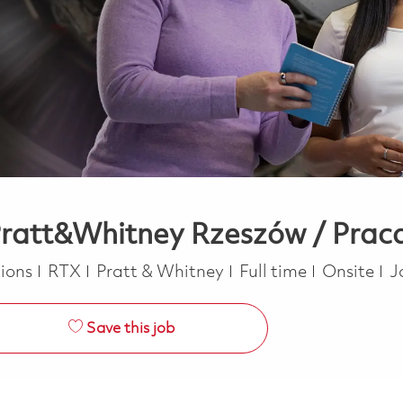
Pratt&Whitney Rzeszów / Prac
ry
Job Type
ions
RTX
Pratt & Whitney
Full time
Onsite
J
Save this job