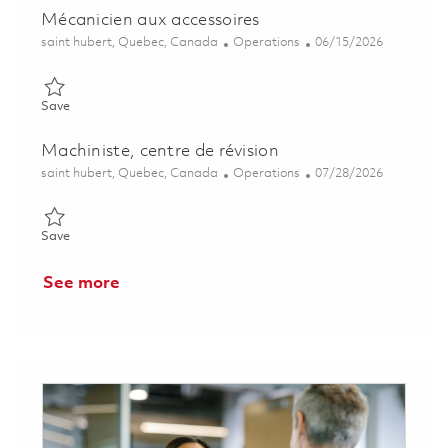
Mécanicien aux accessoires
Location
Category
Posted Date
saint hubert, Quebec, Canada
Operations
06/15/2026
Save Mécanicien aux accessoires 01852572
Save
Machiniste, centre de révision
Location
Category
Posted Date
saint hubert, Quebec, Canada
Operations
07/28/2026
Save Machiniste, centre de révision 01846980
Save
See more