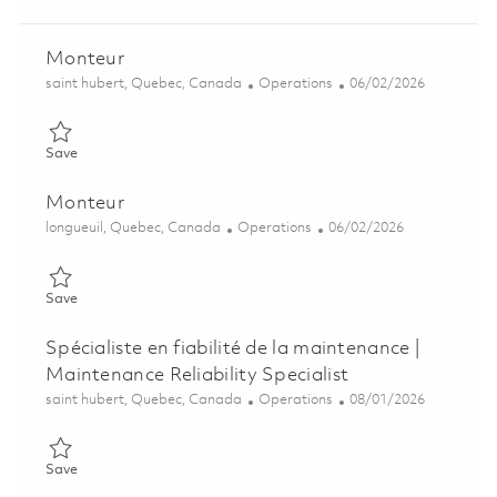
Monteur
Location
Category
Posted Date
saint hubert, Quebec, Canada
Operations
06/02/2026
Save Monteur 01850066
Save
Monteur
Location
Category
Posted Date
longueuil, Quebec, Canada
Operations
06/02/2026
Save Monteur 01850077
Save
Spécialiste en fiabilité de la maintenance |
Maintenance Reliability Specialist
Location
Category
Posted Date
saint hubert, Quebec, Canada
Operations
08/01/2026
Save Spécialiste en fiabilité de la maintenance | Maintenance Rel
Save