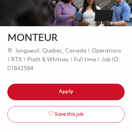
MONTEUR
Location
Category
longueuil, Quebec, Canada
Operations
Job Type
RTX
Pratt & Whitney
Full time
Job ID:
01842584
Apply
Save this job