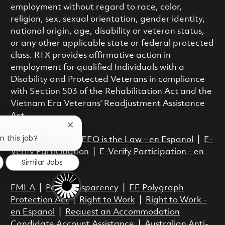
employment without regard to race, color,
religion, sex, sexual orientation, gender identity,
national origin, age, disability or veteran status,
or any other applicable state or federal protected
class. RTX provides affirmative action in
employment for qualified Individuals with a
Disability and Protected Veterans in compliance
with Section 503 of the Rehabilitation Act and the
Vietnam Era Veterans’ Readjustment Assistance
Act.
Close chatbot notification
n this job?
EEO is the Law
|
EEO is the Law - en Espanol
|
E-
Verify Participation
|
E-Verify Participation - en
Similar Jobs
Espanol
FMLA
|
Pay Transparency
|
EE Polygraph
Protection Act
|
Right to Work
|
Right to Work -
en Espanol
|
Request an Accommodation
Candidate Account Assistance
|
Australian Anti-