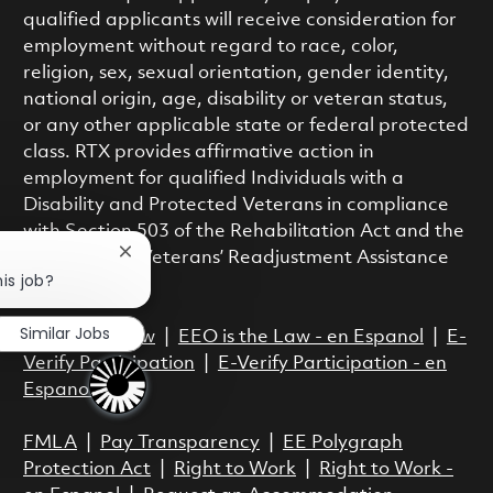
qualified applicants will receive consideration for
employment without regard to race, color,
religion, sex, sexual orientation, gender identity,
national origin, age, disability or veteran status,
or any other applicable state or federal protected
class. RTX provides affirmative action in
employment for qualified Individuals with a
Disability and Protected Veterans in compliance
with Section 503 of the Rehabilitation Act and the
Vietnam Era Veterans’ Readjustment Assistance
Close chatbot notification
is job?
Act.
Similar Jobs
EEO is the Law
|
EEO is the Law - en Espanol
|
E-
Verify Participation
|
E-Verify Participation - en
Espanol
FMLA
|
Pay Transparency
|
EE Polygraph
Protection Act
|
Right to Work
|
Right to Work -