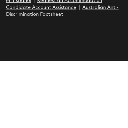
en Espanol
|
Request an Accommodation
Candidate Account Assistance
|
Australian Anti-
Discrimination Factsheet