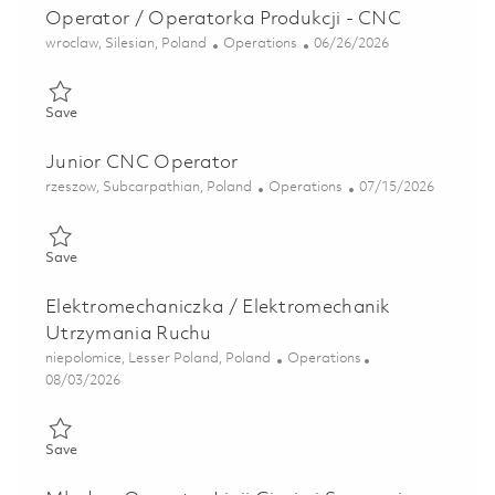
Operator / Operatorka Produkcji - CNC
Location
Category
Posted Date
wroclaw, Silesian, Poland
Operations
06/26/2026
Save Operator / Operatorka Produkcji - CNC 01837115
Save
Junior CNC Operator
Location
Category
Posted Date
rzeszow, Subcarpathian, Poland
Operations
07/15/2026
Save Junior CNC Operator 01855636
Save
Elektromechaniczka / Elektromechanik
Utrzymania Ruchu
Location
Category
niepolomice, Lesser Poland, Poland
Operations
Posted Date
08/03/2026
Save Elektromechaniczka / Elektromechanik Utrzymania Ruchu
Save