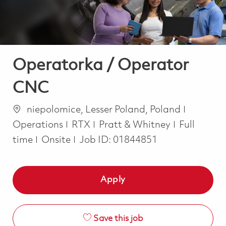
Operatorka / Operator
CNC
Location
Categor
niepolomice, Lesser Poland, Poland
Job Type
Operations
RTX
Pratt & Whitney
Full
time
Onsite
Job ID:
01844851
Apply
Save this job