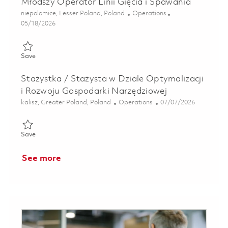
Młodszy Operator Linii Gięcia i Spawania
Location
Category
niepolomice, Lesser Poland, Poland
Operations
Posted Date
05/18/2026
Save Młodszy Operator Linii Gięcia i Spawania 01827753
Save
Stażystka / Stażysta w Dziale Optymalizacji
i Rozwoju Gospodarki Narzędziowej
Location
Category
Posted Date
kalisz, Greater Poland, Poland
Operations
07/07/2026
Save Stażystka / Stażysta w Dziale Optymalizacji i Rozwoju G
Save
See more