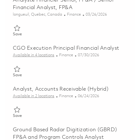
Analyste Financier Senior, FP&A / Senior
Financial Analyst, FP&A
Location
Category
Posted Date
longueuil, Quebec, Canada
Finance
03/26/2026
Save Analyste Financier Senior, FP&A / Senior Financial Analys
Save
CGO Execution Principal Financial Analyst
Category
Posted Date
Available in 4 locations
Finance
07/30/2026
Save CGO Execution Principal Financial Analyst 01862812
Save
Analyst, Accounts Receivable (Hybrid)
Category
Posted Date
Available in 2 locations
Finance
06/24/2026
Save Analyst, Accounts Receivable (Hybrid) 01854066
Save
Ground Based Radar Digitization (GBRD)
FP&A and Program Controls Analyst