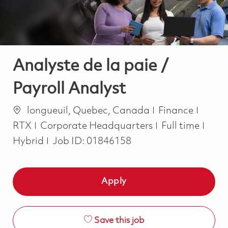
Analyste de la paie /
Payroll Analyst
Location
Category
longueuil, Quebec, Canada
Finance
Job Type
RTX
Corporate Headquarters
Full time
Hybrid
Job ID:
01846158
Apply
Save this job