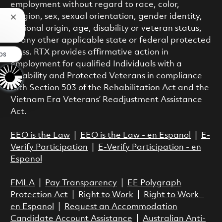
employment without regard to race, color,
religion, sex, sexual orientation, gender identity,
Close chatbot notification
national origin, age, disability or veteran status,
or any other applicable state or federal protected
class. RTX provides affirmative action in
bs
employment for qualified Individuals with a
Disability and Protected Veterans in compliance
with Section 503 of the Rehabilitation Act and the
Vietnam Era Veterans’ Readjustment Assistance
Act.
EEO is the Law
|
EEO is the Law - en Espanol
|
E-
Verify Participation
|
E-Verify Participation - en
Espanol
FMLA
|
Pay Transparency
|
EE Polygraph
Protection Act
|
Right to Work
|
Right to Work -
en Espanol
|
Request an Accommodation
Candidate Account Assistance
|
Australian Anti-