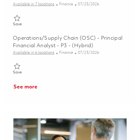
Category
Posted Date
Available in 7 locations
Finance
07/23/2026
Save Ground Based Radar Digitization (GBRD) FP&A and Progr
Save
Operations/Supply Chain (OSC) - Principal
Financial Analyst - P3 - (Hybrid)
Category
Posted Date
Available in 6 locations
Finance
07/23/2026
Save Operations/Supply Chain (OSC) - Principal Financial Analy
Save
See more