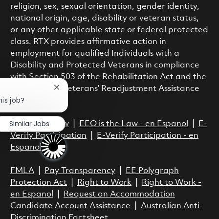
religion, sex, sexual orientation, gender identity,
national origin, age, disability or veteran status,
or any other applicable state or federal protected
class. RTX provides affirmative action in
employment for qualified Individuals with a
Disability and Protected Veterans in compliance
with Section 503 of the Rehabilitation Act and the
Vietnam Era Veterans’ Readjustment Assistance
Close chatbot notification
his job?
Act.
Similar Jobs
EEO is the Law
|
EEO is the Law - en Espanol
|
E-
Verify Participation
|
E-Verify Participation - en
Espanol
FMLA
|
Pay Transparency
|
EE Polygraph
Protection Act
|
Right to Work
|
Right to Work -
en Espanol
|
Request an Accommodation
Candidate Account Assistance
|
Australian Anti-
Discrimination Factsheet