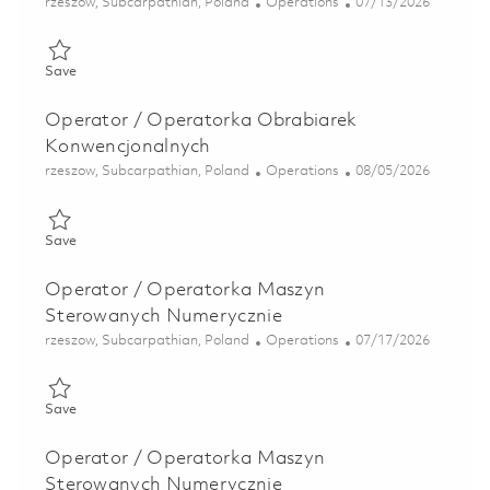
Location
Category
Posted Date
rzeszow, Subcarpathian, Poland
Operations
07/13/2026
Save Młodszy Operator / Młodsza Operatorka Obrabiarek Konwe
Save
Operator / Operatorka Obrabiarek
Konwencjonalnych
Location
Category
Posted Date
rzeszow, Subcarpathian, Poland
Operations
08/05/2026
Save Operator / Operatorka Obrabiarek Konwencjonalnych 01
Save
Operator / Operatorka Maszyn
Sterowanych Numerycznie
Location
Category
Posted Date
rzeszow, Subcarpathian, Poland
Operations
07/17/2026
Save Operator / Operatorka Maszyn Sterowanych Numeryczni
Save
Operator / Operatorka Maszyn
Sterowanych Numerycznie