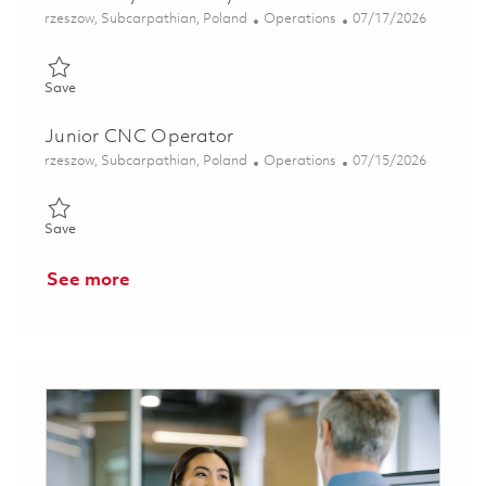
Location
Category
Posted Date
rzeszow, Subcarpathian, Poland
Operations
07/17/2026
Save Operator / Operatorka Maszyn Sterowanych Numeryczni
Save
Junior CNC Operator
Location
Category
Posted Date
rzeszow, Subcarpathian, Poland
Operations
07/15/2026
Save Junior CNC Operator 01855636
Save
See more