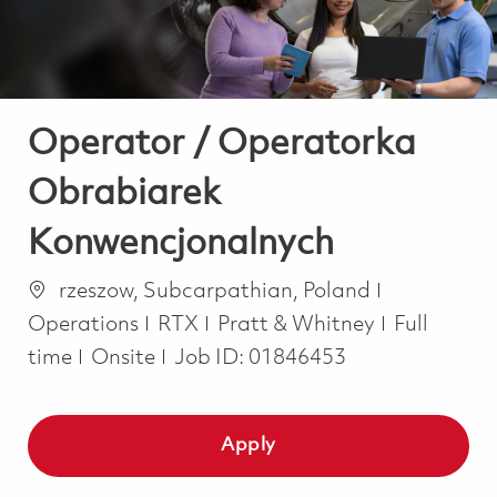
Operator / Operatorka
Obrabiarek
Konwencjonalnych
Location
Category
rzeszow, Subcarpathian, Poland
Job Type
Operations
RTX
Pratt & Whitney
Full
time
Onsite
Job ID:
01846453
Apply