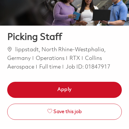
Picking Staff
Location
lippstadt, North Rhine-Westphalia,
Category
Germany
Operations
RTX
Collins
Job Type
Aerospace
Full time
Job ID:
01847917
Apply
Save this job