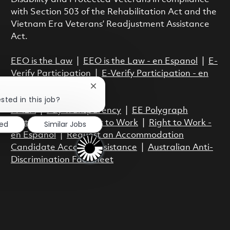
with Section 503 of the Rehabilitation Act and the
Vietnam Era Veterans’ Readjustment Assistance
Act.
EEO is the Law
|
EEO is the Law - en Espanol
|
E-
Verify Participation
|
E-Verify Participation - en
Espanol
Close chatbot notification
sted in this job?
FMLA
|
Pay Transparency
|
EE Polygraph
Protection Act
|
Right to Work
|
Right to Work -
ted
Similar Jobs
en Espanol
|
Request an Accommodation
Candidate Account Assistance
|
Australian Anti-
Discrimination Factsheet