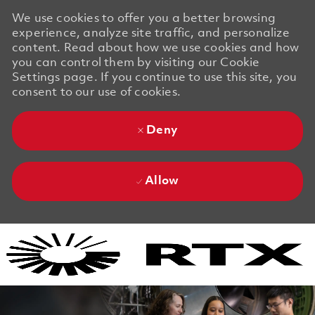
We use cookies to offer you a better browsing
experience, analyze site traffic, and personalize
content. Read about how we use cookies and how
you can control them by visiting our Cookie
Settings page. If you continue to use this site, you
consent to our use of cookies.
Deny
Allow
Skip to main content
Skip to main content
-
-