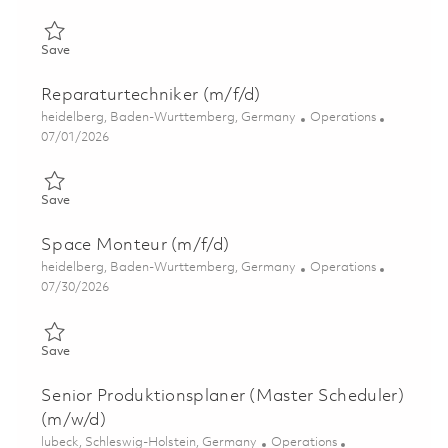
Save Fluggerätmechaniker FAL Support (w/m/d) 01855328
Save
Reparaturtechniker (m/f/d)
Location
Category
heidelberg, Baden-Wurttemberg, Germany
Operations
Posted Date
07/01/2026
Save Reparaturtechniker (m/f/d) 01856635
Save
Space Monteur (m/f/d)
Location
Category
heidelberg, Baden-Wurttemberg, Germany
Operations
Posted Date
07/30/2026
Save Space Monteur (m/f/d) 01861982
Save
Senior Produktionsplaner (Master Scheduler)
(m/w/d)
Location
Category
lubeck, Schleswig-Holstein, Germany
Operations