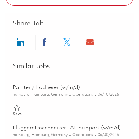
Share Job
Share via LinkedIn
Share via Facebook
Share via twitter
Share via ema
Similar Jobs
Painter / Lackierer (w/m/d)
Location
Category
Posted Date
hamburg, Hamburg, Germany
Operations
06/10/2026
Save Painter / Lackierer (w/m/d) 01852023
Save
Fluggerätmechaniker FAL Support (w/m/d)
Location
Category
Posted Date
hamburg, Hamburg, Germany
Operations
06/30/2026