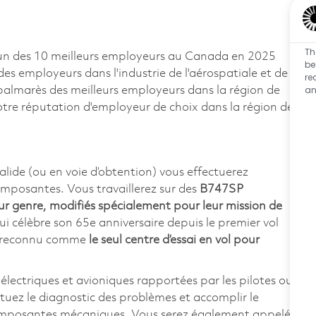
Th
un des 10 meilleurs employeurs au Canada en 2025
be
 des employeurs dans l'industrie de l'aérospatiale et de
re
an
e palmarès des meilleurs employeurs dans la région de
otre réputation d'employeur de choix dans la région de
lide (ou en voie d’obtention) vous effectuerez
composantes. Vous travaillerez sur des
B747SP
ur genre, modifiés spécialement pour leur mission de
 célèbre son 65e anniversaire depuis le premier vol
t reconnu comme
le seul centre d’essai en vol pour
électriques et avioniques rapportées par les pilotes ou
tuez le diagnostic des problèmes et accomplir le
 composantes mécaniques. Vous serez également appelé