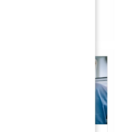
Save Project Manager - Digital Manufacturing Transformation / Man
Save
See more