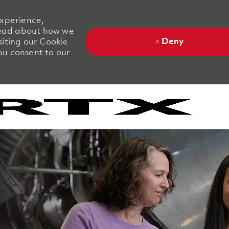
experience,
 Read about how we
Deny
siting our Cookie
you consent to our
Skip to main content
Skip to main content