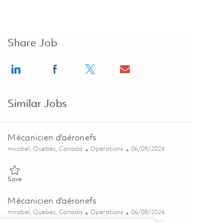
Share Job
Share via LinkedIn
Share via Facebook
Share via twitter
Share via email
Similar Jobs
Mécanicien d'aéronefs
Location
Category
Posted Date
mirabel, Quebec, Canada
Operations
06/09/2026
Save Mécanicien d'aéronefs 01819803
Save
Mécanicien d'aéronefs
Location
Category
Posted Date
mirabel, Quebec, Canada
Operations
06/08/2026