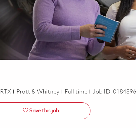
Job Type
RTX
Pratt & Whitney
Full time
Job ID:
018489
Save this job