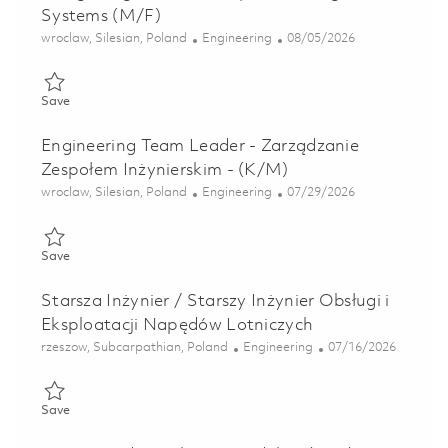
Systems (M/F)
Location
Category
Posted Date
wroclaw, Silesian, Poland
Engineering
08/05/2026
Save Design Engineer – Helicopter Seating Systems (M/F) 0186
Save
Engineering Team Leader - Zarządzanie
Zespołem Inżynierskim - (K/M)
Location
Category
Posted Date
wroclaw, Silesian, Poland
Engineering
07/29/2026
Save Engineering Team Leader - Zarządzanie Zespołem Inżynie
Save
Starsza Inżynier / Starszy Inżynier Obsługi i
Eksploatacji Napędów Lotniczych
Location
Category
Posted Date
rzeszow, Subcarpathian, Poland
Engineering
07/16/2026
Save Starsza Inżynier / Starszy Inżynier Obsługi i Eksploatacj
Save