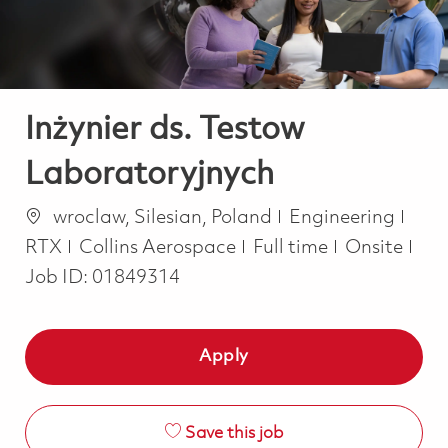
Inżynier ds. Testow
Laboratoryjnych
Location
Category
wroclaw, Silesian, Poland
Engineering
Job Type
RTX
Collins Aerospace
Full time
Onsite
Job ID:
01849314
Apply
Save this job