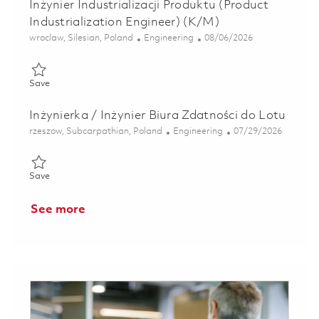
Inżynier Industrializacji Produktu (Product
Industrialization Engineer) (K/M)
Location
Category
Posted Date
wroclaw, Silesian, Poland
Engineering
08/06/2026
Save Inżynier Industrializacji Produktu (Product Industrializati
Save
Inżynierka / Inżynier Biura Zdatności do Lotu
Location
Category
Posted Date
rzeszow, Subcarpathian, Poland
Engineering
07/29/2026
Save Inżynierka / Inżynier Biura Zdatności do Lotu 01802145
Save
See more