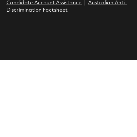
Candidate Account Assistance
|
Australian Anti-
Discrimination Factsheet