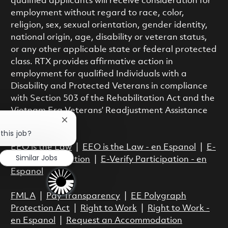
qualified applicants will receive consideration for
employment without regard to race, color,
religion, sex, sexual orientation, gender identity,
national origin, age, disability or veteran status,
or any other applicable state or federal protected
class. RTX provides affirmative action in
employment for qualified Individuals with a
Disability and Protected Veterans in compliance
with Section 503 of the Rehabilitation Act and the
Vietnam Era Veterans’ Readjustment Assistance
Act.
Close chatbot notification
this job?
EEO is the Law
|
EEO is the Law - en Espanol
|
E-
Similar Jobs
Verify Participation
|
E-Verify Participation - en
Espanol
FMLA
|
Pay Transparency
|
EE Polygraph
Protection Act
|
Right to Work
|
Right to Work -
en Espanol
|
Request an Accommodation