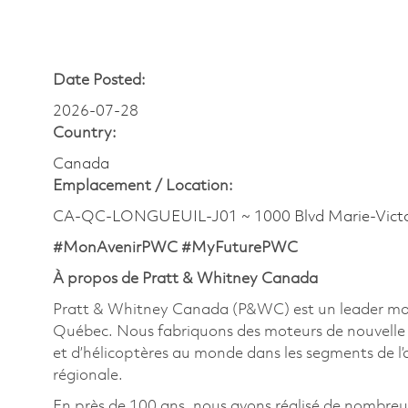
Date Posted:
2026-07-28
Country:
Canada
Emplacement /
Location:
CA-QC-LONGUEUIL-J01 ~ 1000 Blvd Marie-Victo
#MonAvenirPWC #MyFuturePWC
À propos de Pratt & Whitney Canada
Pratt & Whitney Canada (P&WC) est un leader mondi
Québec. Nous fabriquons des moteurs de nouvelle g
et d’hélicoptères au monde dans les segments de l’avi
régionale.
En près de 100 ans, nous avons réalisé de nombre