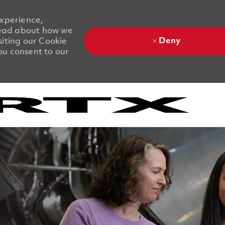
experience,
 Read about how we
Deny
siting our Cookie
you consent to our
Skip to main content
Skip to main content