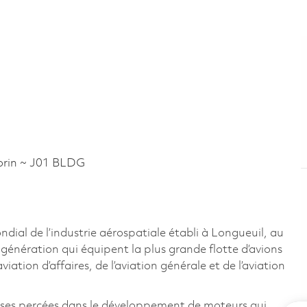
rin ~ J01 BLDG
al de l’industrie aérospatiale établi à Longueuil, au
énération qui équipent la plus grande flotte d’avions
ation d’affaires, de l’aviation générale et de l’aviation
uses percées dans le développement de moteurs qui