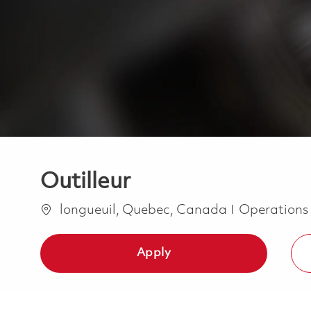
Outilleur
Location
Category
longueuil, Quebec, Canada
Operations
Apply