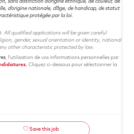
n, sans distinction d’origine ethnique, de couleur, de
lle, d’origine nationale, d’âge, de handicap, de statut
ctéristique protégée par la loi.
All qualified applications will be given careful
ligion, gender, sexual orientation or identity, national
 any other characteristic protected by law.
res
, l'utilisation de vos informations personnelles par
andidatures
.
Cliquez
ci-dessous
pour sélectionner la
Save this job