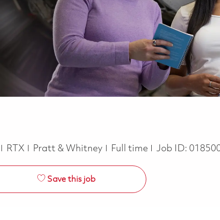
Job Type
RTX
Pratt & Whitney
Full time
Job ID:
01850
Save this job