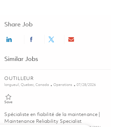
Share Job
Share via LinkedIn
Share via Facebook
Share via twitter
Share via email
Similar Jobs
OUTILLEUR
Location
Category
Posted Date
longueuil, Quebec, Canada
Operations
07/28/2026
Save OUTILLEUR 01842772
Save
Spécialiste en fiabilité de la maintenance |
Maintenance Reliability Specialist