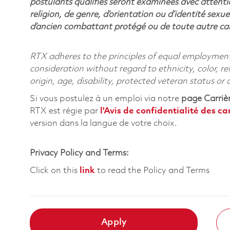
postulants qualifiés seront examinées avec attentio
religion, de genre, d’orientation ou d’identité sexue
d’ancien combattant protégé ou de toute autre cara
RTX adheres to the principles of equal employment. 
consideration without regard to ethnicity, color, re
origin, age, disability, protected veteran status or
Si vous postulez à un emploi via notre
page Carriè
RTX est régie par
l'
Avis de confidentialité des c
version dans la langue de votre choix.
Privacy Policy and Terms:
Click on this
link
to read the Policy and Terms
Apply