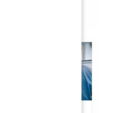
Save Machiniste CNC, affûteur d'outils de coupe 01842774
Save
See more
Candidate Resources