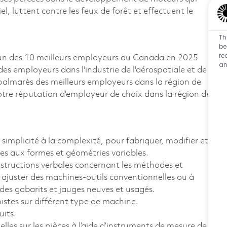
, luttent contre les feux de forêt et effectuent le
Th
be
re
un des 10 meilleurs employeurs au Canada en 2025
an
 des employeurs dans l'industrie de l'aérospatiale et de
e palmarès des meilleurs employeurs dans la région de
otre réputation d'employeur de choix dans la région de
 simplicité à la complexité, pour fabriquer, modifier et
ges aux formes et géométries variables.
 instructions verbales concernant les méthodes et
t ajuster des machines-outils conventionnelles ou à
es gabarits et jauges neuves et usagés.
inistes sur différent type de machine.
uits.
uelles sur les pièces à l’aide d’instruments de mesure de