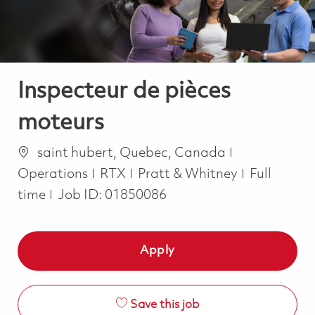
Inspecteur de pièces
moteurs
Location
Category
saint hubert, Quebec, Canada
Job Type
Operations
RTX
Pratt & Whitney
Full
time
Job ID:
01850086
Apply
Save this job