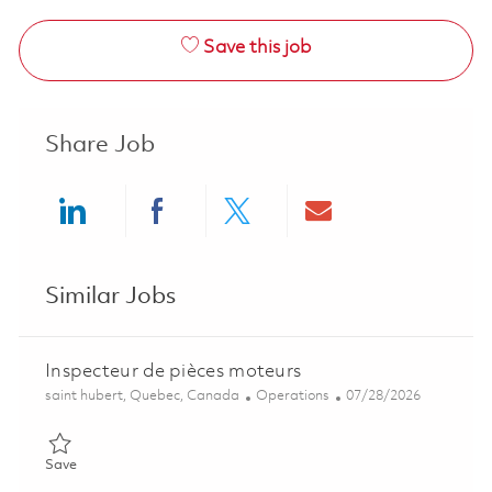
Save this job
Share Job
Share via LinkedIn
Share via Facebook
Share via twitter
Share via ema
Similar Jobs
Inspecteur de pièces moteurs
Location
Category
Posted Date
saint hubert, Quebec, Canada
Operations
07/28/2026
Save Inspecteur de pièces moteurs 01859353
Save