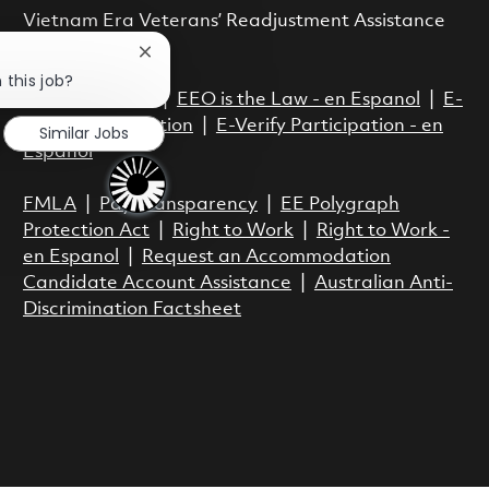
Vietnam Era Veterans’ Readjustment Assistance
Act.
Close chatbot notification
 this job?
EEO is the Law
|
EEO is the Law - en Espanol
|
E-
Verify Participation
|
E-Verify Participation - en
Similar Jobs
Espanol
FMLA
|
Pay Transparency
|
EE Polygraph
Protection Act
|
Right to Work
|
Right to Work -
en Espanol
|
Request an Accommodation
Candidate Account Assistance
|
Australian Anti-
Discrimination Factsheet