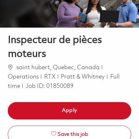
Inspecteur de pièces
moteurs
Location
Category
saint hubert, Quebec, Canada
Job Type
Operations
RTX
Pratt & Whitney
Full
time
Job ID:
01850089
Apply
Save this job