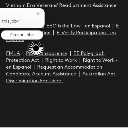
Vietnam Era Veterans’ Readjustment Assistance
Act.
Close chatbot notification
 this job?
EEO is the Law
|
EEO is the Law - en Espanol
|
E-
Verify Participation
|
E-Verify Participation - en
Similar Jobs
Espanol
FMLA
|
Pay Transparency
|
EE Polygraph
Protection Act
|
Right to Work
|
Right to Work -
en Espanol
|
Request an Accommodation
Candidate Account Assistance
|
Australian Anti-
Discrimination Factsheet