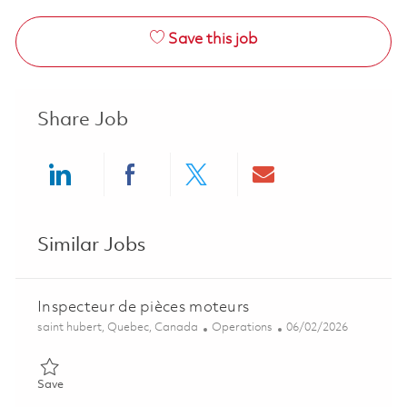
Save this job
Share Job
Share via LinkedIn
Share via Facebook
Share via twitter
Share via ema
Similar Jobs
Inspecteur de pièces moteurs
Location
Category
Posted Date
saint hubert, Quebec, Canada
Operations
06/02/2026
Save Inspecteur de pièces moteurs 01850086
Save