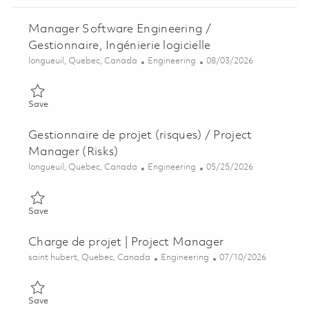
Manager Software Engineering /
Gestionnaire, Ingénierie logicielle
Location
Category
Posted Date
longueuil, Quebec, Canada
Engineering
08/03/2026
Save Manager Software Engineering / Gestionnaire, Ingénierie l
Save
Gestionnaire de projet (risques) / Project
Manager (Risks)
Location
Category
Posted Date
longueuil, Quebec, Canada
Engineering
05/25/2026
Save Gestionnaire de projet (risques) / Project Manager (Risks
Save
Charge de projet | Project Manager
Location
Category
Posted Date
saint hubert, Quebec, Canada
Engineering
07/10/2026
Save Charge de projet | Project Manager 01856787
Save