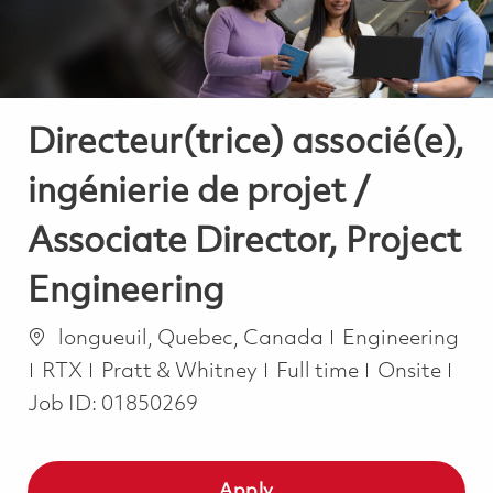
Directeur(trice) associé(e),
ingénierie de projet /
Associate Director, Project
Engineering
Location
Category
longueuil, Quebec, Canada
Engineering
Job Type
RTX
Pratt & Whitney
Full time
Onsite
Job ID:
01850269
Apply