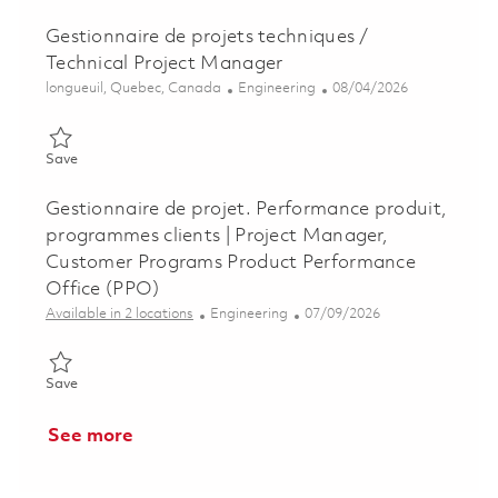
Gestionnaire de projets techniques /
Technical Project Manager
Location
Category
Posted Date
longueuil, Quebec, Canada
Engineering
08/04/2026
Save Gestionnaire de projets techniques / Technical Project M
Save
Gestionnaire de projet. Performance produit,
programmes clients | Project Manager,
Customer Programs Product Performance
Office (PPO)
Category
Posted Date
Available in 2 locations
Engineering
07/09/2026
Save Gestionnaire de projet. Performance produit, programmes
Save
See more