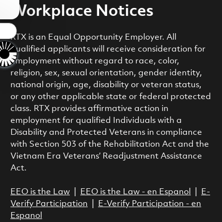
Workplace Notices
s
RTX is an Equal Opportunity Employer. All
qualified applicants will receive consideration for
employment without regard to race, color,
religion, sex, sexual orientation, gender identity,
national origin, age, disability or veteran status,
or any other applicable state or federal protected
class. RTX provides affirmative action in
employment for qualified Individuals with a
Disability and Protected Veterans in compliance
with Section 503 of the Rehabilitation Act and the
Vietnam Era Veterans’ Readjustment Assistance
Act.
EEO is the Law
|
EEO is the Law - en Espanol
|
E-
Verify Participation
|
E-Verify Participation - en
Espanol