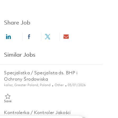
Share Job
Share via LinkedIn
Share via Facebook
Share via twitter
Share via email
Similar Jobs
Specjalistka / Specjalista ds. BHP i
Ochrony Środowiska
Location
Category
Posted Date
kalisz, Greater Poland, Poland
Other
05/01/2026
Save Specjalistka / Specjalista ds. BHP i Ochrony Środowiska 01834
Save
Kontrolerka / Kontroler Jakości