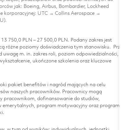
orców jak: Boeing, Airbus, Bombardier, Lockheed
ze korporacyjnej: UTC → Collins Aerospace →
U).
 13 750,0 PLN – 27 500,0 PLN. Podany zakres jest
ą różne poziomy doświadczenia tym stanowisku. Przy
 uwagę m. in. zakres roli, poziom odpowiedzialności,
wykształcenie, ukończone szkolenia oraz kluczowe
ki pakiet benefitów i nagród mających na celu
cesów naszych pracowników. Pracownicy mogą
y pracownikom, dofinansowanie do studiów,
w emerytalnych, program motywacyjny oraz program
i.
w, w tym od wyników: indywidualnych, jednostki