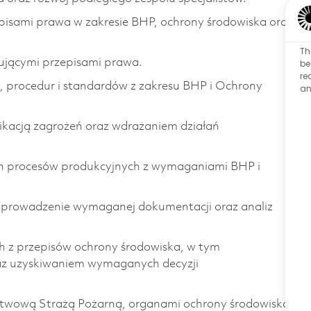
episami prawa w zakresie BHP, ochrony środowiska oraz
Th
ującymi przepisami prawa.
be
re
, procedur i standardów z zakresu BHP i Ochrony
an
kacją zagrożeń oraz wdrażaniem działań
ch procesów produkcyjnych z wymaganiami BHP i
rowadzenie wymaganej dokumentacji oraz analiz
h z przepisów ochrony środowiska, w tym
az uzyskiwaniem wymaganych decyzji
stwową Strażą Pożarną, organami ochrony środowiska