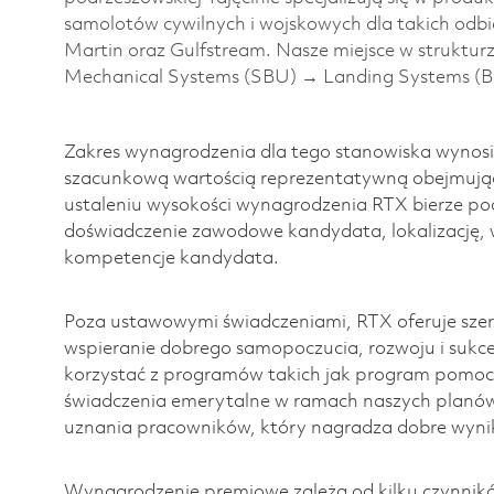
samolotów cywilnych i wojskowych dla takich odbi
Martin oraz Gulfstream. Nasze miejsce w struktur
Mechanical Systems (SBU) → Landing Systems (B
Zakres wynagrodzenia dla tego stanowiska wynosi
szacunkową wartością reprezentatywną obejmując
ustaleniu wysokości wynagrodzenia RTX bierze pod
doświadczenie zawodowe kandydata, lokalizację, 
kompetencje kandydata.
Poza ustawowymi świadczeniami, RTX oferuje szero
wspieranie dobrego samopoczucia, rozwoju i suk
korzystać z programów takich jak program pomoc
świadczenia emerytalne w ramach naszych planó
uznania pracowników, który nagradza dobre wynik
Wynagrodzenie premiowe zależą od kilku czynnikó