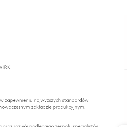
WIRKI
lę w zapewnieniu najwyższych standardów
 nowoczesnym zakładzie produkcyjnym.
oraz rozwój podległego zespołu specjalistów.