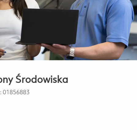
rony Środowiska
:
01856883