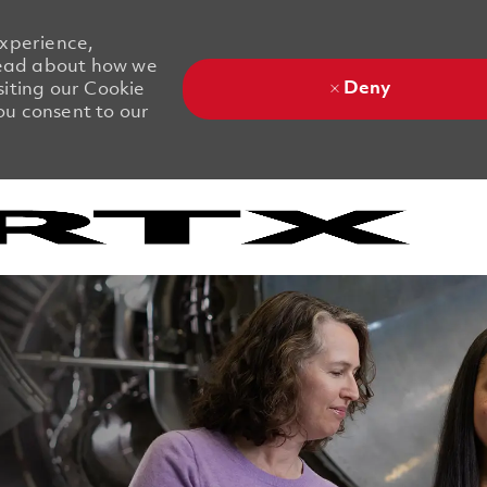
experience,
 Read about how we
Deny
siting our Cookie
you consent to our
Skip to main content
Skip to main content