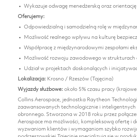
Wykazuje odwagę menedżerską oraz orientację 
Oferujemy:
Odpowiedzialną i samodzielną rolę w międzynar
Możliwość realnego wpływu na kulturę bezpiec
Współpracę z międzynarodowymi zespołami ek
Możliwość rozwoju zawodowego w strukturach gl
Udział w projektach doskonalących i inicjatyw
Lokalizacja:
Krosno / Rzeszów (Tajęcina)
Wyjazdy służbowe:
około 5% czasu pracy (krajowe 
Collins Aerospace, jednostka Raytheon Technologi
zaawansowanych technologicznie i inteligentnych 
obronnego. Stworzona w 2018 roku przez połączeni
Aerospace ma możliwości, kompleksową ofertę i d
wyzwaniom klientów i wymaganiom szybko rozwijaj
podrzeszowskiej Tajęcinie specjalizują się w produ