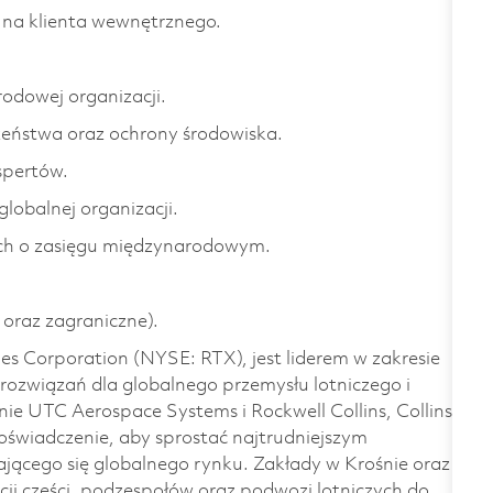
na klienta wewnętrznego.
odowej organizacji.
zeństwa oraz ochrony środowiska.
spertów.
obalnej organizacji.
ach o zasięgu międzynarodowym.
oraz zagraniczne).
es Corporation (NYSE: RTX), jest liderem w zakresie
rozwiązań dla globalnego przemysłu lotniczego i
e UTC Aerospace Systems i Rockwell Collins, Collins
oświadczenie, aby sprostać najtrudniejszym
ącego się globalnego rynku. Zakłady w Krośnie oraz
kcji części, podzespołów oraz podwozi lotniczych do