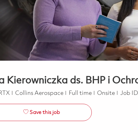
za Kierowniczka ds. BHP i Och
y
Job Type
RTX
Collins Aerospace
Full time
Onsite
Job ID
Save this job