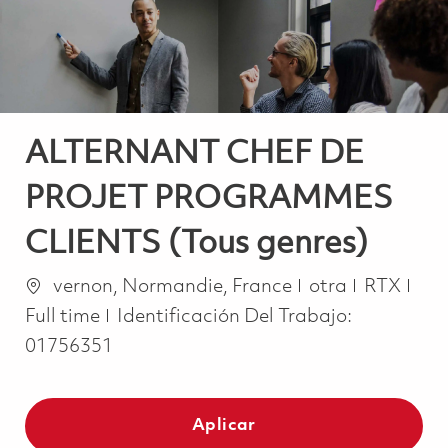
ALTERNANT CHEF DE
PROJET PROGRAMMES
CLIENTS (Tous genres)
Ubicación
Categoría
Job
vernon, Normandie, France
otra
RTX
Full time
Identificación Del Trabajo:
01756351
Aplicar