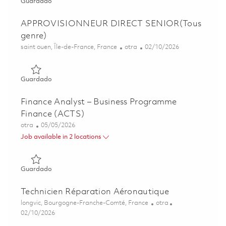
Guardado TECHNICIEN DE MAINTENANCE CONFIRME (
Guardado
APPROVISIONNEUR DIRECT SENIOR(Tous
genre)
Ubicación
Categoría
Posted Date
saint ouen, Île-de-France, France
otra
02/10/2026
Guardado APPROVISIONNEUR DIRECT SENIOR(Tous gen
Guardado
Finance Analyst – Business Programme
Finance (ACTS)
Categoría
Posted Date
otra
05/05/2026
Job available in 2 locations
Guardado Finance Analyst – Business Programme Finance
Guardado
Technicien Réparation Aéronautique
Ubicación
Categoría
longvic, Bourgogne-Franche-Comté, France
otra
Posted Date
02/10/2026