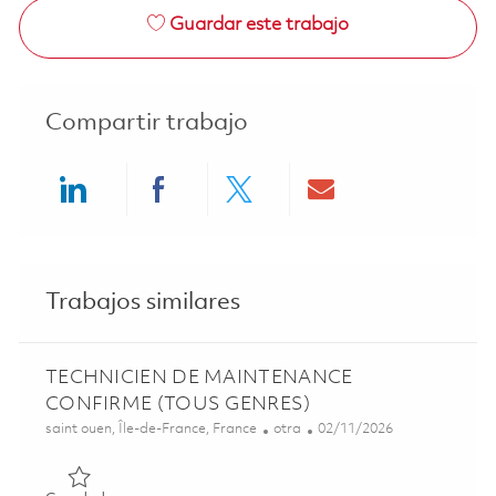
Guardar este trabajo
Compartir trabajo
Share via LinkedIn
Share via Facebook
Share via twitter
Share via ema
Trabajos similares
TECHNICIEN DE MAINTENANCE
CONFIRME (TOUS GENRES)
Ubicación
Categoría
Posted Date
saint ouen, Île-de-France, France
otra
02/11/2026