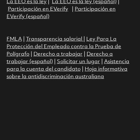
La EEO es la ley
|
La EEO es la ley (español)
|
Participación en EVerify
|
Participación en
EVerify (español)
FMLA
|
Transparencia salarial
|
Ley Para La
Protección del Empleado contra la Prueba de
Polígrafo
|
Derecho a trabajar
|
Derecho a
trabajar (español)
|
Solicitar un lugar
|
Asistencia
para la cuenta del candidato
|
Hoja informativa
sobre la antidiscriminación australiana