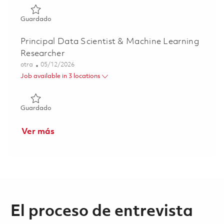
Guardado Technicien Réparation Aéronautique 01795043
Guardado
Principal Data Scientist & Machine Learning
Researcher
Categoría
Posted Date
otra
05/12/2026
Job available in 3 locations
Guardado Principal Data Scientist & Machine Learning Re
Guardado
Ver más
El proceso de entrevista