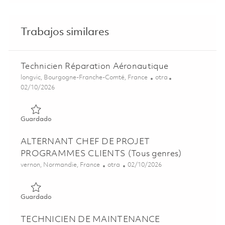
Trabajos similares
Technicien Réparation Aéronautique
Ubicación
Categoría
longvic, Bourgogne-Franche-Comté, France
otra
Posted Date
02/10/2026
Guardado Technicien Réparation Aéronautique 01795043
Guardado
ALTERNANT CHEF DE PROJET
PROGRAMMES CLIENTS (Tous genres)
Ubicación
Categoría
Posted Date
vernon, Normandie, France
otra
02/10/2026
Guardado ALTERNANT CHEF DE PROJET PROGRAMMES CL
Guardado
TECHNICIEN DE MAINTENANCE