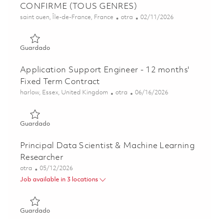
CONFIRME (TOUS GENRES)
Ubicación
Categoría
Posted Date
saint ouen, Île-de-France, France
otra
02/11/2026
Guardado TECHNICIEN DE MAINTENANCE CONFIRME (
Guardado
Application Support Engineer - 12 months'
Fixed Term Contract
Ubicación
Categoría
Posted Date
harlow, Essex, United Kingdom
otra
06/16/2026
Guardado Application Support Engineer - 12 months' Fixe
Guardado
Principal Data Scientist & Machine Learning
Researcher
Categoría
Posted Date
otra
05/12/2026
Job available in 3 locations
Guardado Principal Data Scientist & Machine Learning Re
Guardado