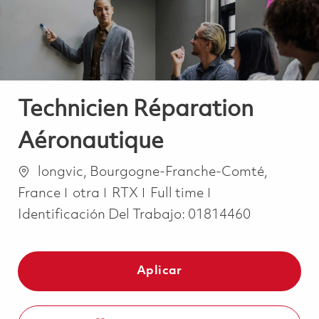
Technicien Réparation
Aéronautique
Ubicación
longvic, Bourgogne-Franche-Comté,
Categoría
Job Type
France
otra
RTX
Full time
Identificación Del Trabajo:
01814460
Aplicar