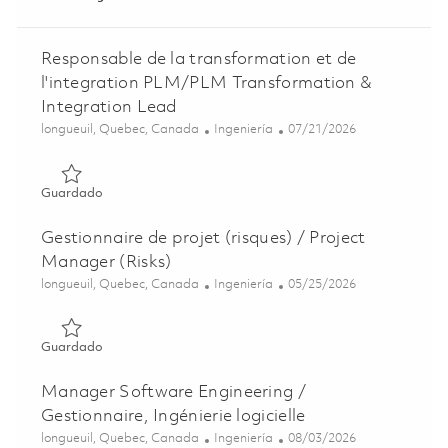
Responsable de la transformation et de
l'integration PLM/PLM Transformation &
Integration Lead
Ubicación
Categoría
Posted Date
longueuil, Quebec, Canada
Ingeniería
07/21/2026
Guardado Responsable de la transformation et de l'inte
Guardado
Gestionnaire de projet (risques) / Project
Manager (Risks)
Ubicación
Categoría
Posted Date
longueuil, Quebec, Canada
Ingeniería
05/25/2026
Guardado Gestionnaire de projet (risques) / Project Mana
Guardado
Manager Software Engineering /
Gestionnaire, Ingénierie logicielle
Ubicación
Categoría
Posted Date
longueuil, Quebec, Canada
Ingeniería
08/03/2026