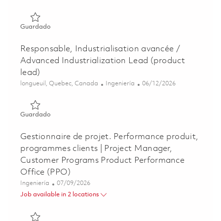
Guardado Manager Software Engineering / Gestionnaire, In
Guardado
Responsable, Industrialisation avancée /
Advanced Industrialization Lead (product
lead)
Ubicación
Categoría
Posted Date
longueuil, Quebec, Canada
Ingeniería
06/12/2026
Guardado Responsable, Industrialisation avancée / Advanc
Guardado
Gestionnaire de projet. Performance produit,
programmes clients | Project Manager,
Customer Programs Product Performance
Office (PPO)
Categoría
Posted Date
Ingeniería
07/09/2026
Job available in 2 locations