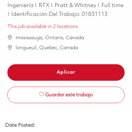
Categoría
Job Type
Ingeniería
RTX
Pratt & Whitney
Full time
Identificación Del Trabajo:
01831113
This job available in 2 locations
mississauga, Ontario, Canada
longueuil, Quebec, Canada
Aplicar
Guardar este trabajo
Date Posted: