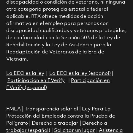
discapacidad o condición de veterano, ni ninguna
otra categoría protegida estatal o federal
aplicable. RTX ofrece medidas de acción
afirmativa en el empleo para personas con
discapacidad cualificadas y veteranos protegidos,
de conformidad con la Sección 503 de la Ley de
Rehabilitación y la Ley de Asistencia para la
Readaptación de Veteranos de la Era de
Vietnam.
La EEO es la ley
|
La EEO es la ley (español)
|
Participación en EVerify
|
Participación en
EVerify (español)
FMLA
|
Transparencia salarial
|
Ley Para La
Protección del Empleado contra la Prueba de
Polígrafo
|
Derecho a trabajar
|
Derecho a
trabajar (español)
|
Solicitar un lugar
|
Asistencia