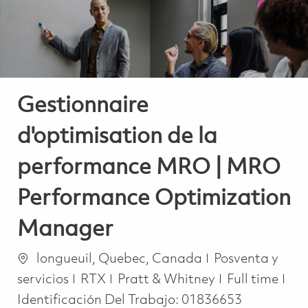
Gestionnaire
d'optimisation de la
performance MRO | MRO
Performance Optimization
Manager
Ubicación
Categoría
longueuil, Quebec, Canada
Posventa y
Job Type
servicios
RTX
Pratt & Whitney
Full time
Identificación Del Trabajo:
01836653