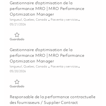
Gestionnaire d'optimisation de la
performance MRO | MRO Performance
Optimization Manager
Ubicación
Categoría
longueuil, Quebec, Canada
Posventa y servicios
Posted Date
05/21/2026
Guardado Gestionnaire d'optimisation de la performan
Guardado
Gestionnaire d'optimisation de la
performance MRO | MRO Performance
Optimization Manager
Ubicación
Categoría
longueuil, Quebec, Canada
Posventa y servicios
Posted Date
05/20/2026
Guardado Gestionnaire d'optimisation de la performan
Guardado
Responsable de la performance contractuelle
des fournisseurs / Supplier Contract