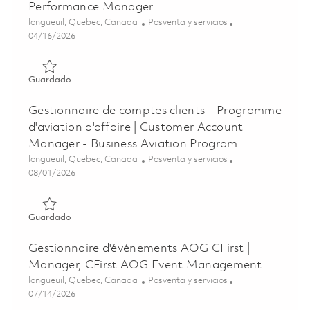
Performance Manager
Ubicación
Categoría
longueuil, Quebec, Canada
Posventa y servicios
Posted Date
04/16/2026
Guardado Responsable de la performance contractuelle d
Guardado
Gestionnaire de comptes clients – Programme
d'aviation d'affaire | Customer Account
Manager - Business Aviation Program
Ubicación
Categoría
longueuil, Quebec, Canada
Posventa y servicios
Posted Date
08/01/2026
Guardado Gestionnaire de comptes clients – Programme d'
Guardado
Gestionnaire d'événements AOG CFirst |
Manager, CFirst AOG Event Management
Ubicación
Categoría
longueuil, Quebec, Canada
Posventa y servicios
Posted Date
07/14/2026