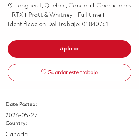
Ubicación
Categoría
longueuil, Quebec, Canada
Operaciones
Job Type
RTX
Pratt & Whitney
Full time
Identificación Del Trabajo:
01840761
Aplicar
Guardar este trabajo
Date Posted:
2026-05-27
Country:
Canada