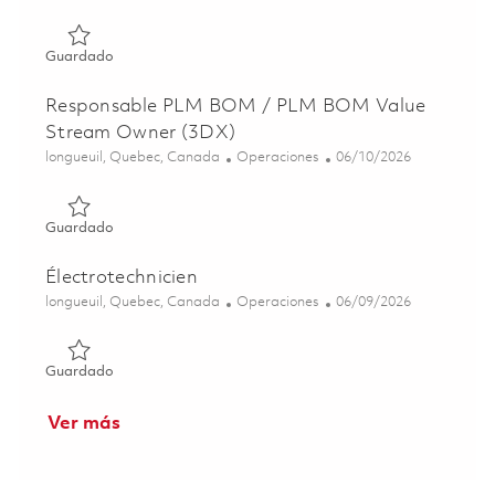
Guardado Gestionnaire Senior, Logistique des projets str
Guardado
Responsable PLM BOM / PLM BOM Value
Stream Owner (3DX)
Ubicación
Categoría
Posted Date
longueuil, Quebec, Canada
Operaciones
06/10/2026
Guardado Responsable PLM BOM / PLM BOM Value Stre
Guardado
Électrotechnicien
Ubicación
Categoría
Posted Date
longueuil, Quebec, Canada
Operaciones
06/09/2026
Guardado Électrotechnicien 01842178
Guardado
Ver más