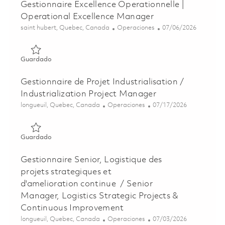
Gestionnaire Excellence Operationnelle |
Operational Excellence Manager
Ubicación
Categoría
Posted Date
saint hubert, Quebec, Canada
Operaciones
07/06/2026
Guardado Gestionnaire Excellence Operationnelle | Opera
Guardado
Gestionnaire de Projet Industrialisation /
Industrialization Project Manager
Ubicación
Categoría
Posted Date
longueuil, Quebec, Canada
Operaciones
07/17/2026
Guardado Gestionnaire de Projet Industrialisation / Indus
Guardado
Gestionnaire Senior, Logistique des
projets strategiques et
d'amelioration continue / Senior
Manager, Logistics Strategic Projects &
Continuous Improvement
Ubicación
Categoría
Posted Date
longueuil, Quebec, Canada
Operaciones
07/03/2026