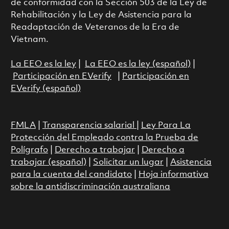
de conformidad con la Sección 503 de la Ley de
Rehabilitación y la Ley de Asistencia para la
Readaptación de Veteranos de la Era de
Vietnam.
La EEO es la ley
|
La EEO es la ley (español)
|
Participación en EVerify
|
Participación en
EVerify (español)
FMLA
|
Transparencia salarial
|
Ley Para La
Protección del Empleado contra la Prueba de
Polígrafo
|
Derecho a trabajar
|
Derecho a
trabajar (español)
|
Solicitar un lugar
|
Asistencia
para la cuenta del candidato
|
Hoja informativa
sobre la antidiscriminación australiana