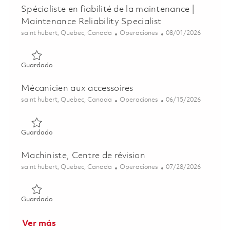
Spécialiste en fiabilité de la maintenance |
Maintenance Reliability Specialist
Ubicación
Categoría
Posted Date
saint hubert, Quebec, Canada
Operaciones
08/01/2026
Guardado Spécialiste en fiabilité de la maintenance | Main
Guardado
Mécanicien aux accessoires
Ubicación
Categoría
Posted Date
saint hubert, Quebec, Canada
Operaciones
06/15/2026
Guardado Mécanicien aux accessoires 01852572
Guardado
Machiniste, Centre de révision
Ubicación
Categoría
Posted Date
saint hubert, Quebec, Canada
Operaciones
07/28/2026
Guardado Machiniste, Centre de révision 01854455
Guardado
Ver más