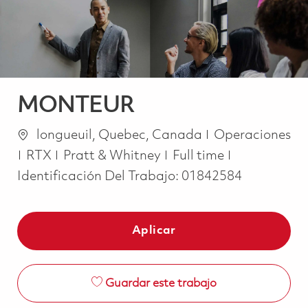
MONTEUR
Ubicación
Categoría
longueuil, Quebec, Canada
Operaciones
Job Type
RTX
Pratt & Whitney
Full time
Identificación Del Trabajo:
01842584
Aplicar
Guardar este trabajo