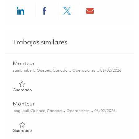
Share via LinkedIn
Share via Facebook
Share via twitter
Share via ema
Trabajos similares
Monteur
Ubicación
Categoría
Posted Date
saint hubert, Quebec, Canada
Operaciones
06/02/2026
Guardado Monteur 01850066
Guardado
Monteur
Ubicación
Categoría
Posted Date
longueuil, Quebec, Canada
Operaciones
06/02/2026
Guardado Monteur 01850077
Guardado