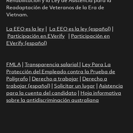
Rehabilitación y la Ley de Asistencia para la
Readaptación de Veteranos de la Era de
Vietnam.
La EEO es la ley
|
La EEO es la ley (español)
|
Participación en EVerify
|
Participación en
EVerify (español)
FMLA
|
Transparencia salarial
|
Ley Para La
Protección del Empleado contra la Prueba de
Polígrafo
|
Derecho a trabajar
|
Derecho a
trabajar (español)
|
Solicitar un lugar
|
Asistencia
para la cuenta del candidato
|
Hoja informativa
sobre la antidiscriminación australiana