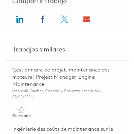
Compartir trabajo
Share via LinkedIn
Share via Facebook
Share via twitter
Share via ema
Trabajos similares
Gestionnaire de projet, maintenance des
moteurs | Project Manager, Engine
Maintenance
Ubicación
Categoría
longueuil, Quebec, Canada
Posventa y servicios
Posted Date
07/02/2026
Guardado Gestionnaire de projet, maintenance des moteu
Guardado
Ingénierie des coûts de maintenance sur le