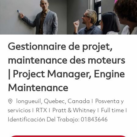
Gestionnaire de projet,
maintenance des moteurs
| Project Manager, Engine
Maintenance
Ubicación
Categoría
longueuil, Quebec, Canada
Posventa y
Job Type
servicios
RTX
Pratt & Whitney
Full time
Identificación Del Trabajo:
01843646