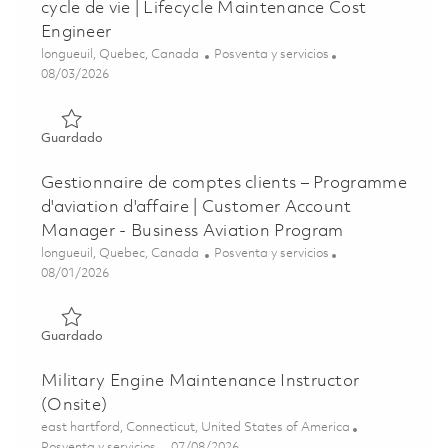
cycle de vie | Lifecycle Maintenance Cost
Engineer
Ubicación
Categoría
longueuil, Quebec, Canada
Posventa y servicios
Posted Date
08/03/2026
Guardado Ingénierie des coûts de maintenance sur le cycle
Guardado
Gestionnaire de comptes clients – Programme
d'aviation d'affaire | Customer Account
Manager - Business Aviation Program
Ubicación
Categoría
longueuil, Quebec, Canada
Posventa y servicios
Posted Date
08/01/2026
Guardado Gestionnaire de comptes clients – Programme d'
Guardado
Military Engine Maintenance Instructor
(Onsite)
Ubicación
east hartford, Connecticut, United States of America
Categoría
Posted Date
Posventa y servicios
07/08/2026