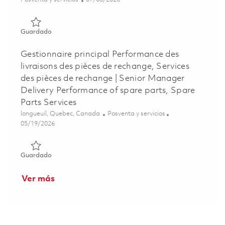
Guardado Military Engine Maintenance Instructor (Onsite
Guardado
Gestionnaire principal Performance des
livraisons des pièces de rechange, Services
des pièces de rechange | Senior Manager
Delivery Performance of spare parts, Spare
Parts Services
Ubicación
Categoría
longueuil, Quebec, Canada
Posventa y servicios
Posted Date
05/19/2026
Guardado Gestionnaire principal Performance des livraiso
Guardado
Ver más