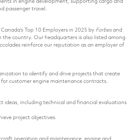
ments in engine development, supporting cargo and
nd passenger travel.
 Canada’s Top 10 Employers in 2025 by
Forbes
and
n the country. Our headquarters is also listed among
ccolades reinforce our reputation as an employer of
nization to identify and drive projects that create
ls for customer engine maintenance contracts.
 ideas, including technical and financial evaluations
ieve project objectives.
 aircraft operation and maintenance, engine and