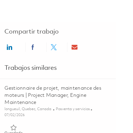
Compartir trabajo
Share via LinkedIn
Share via Facebook
Share via twitter
Share via email
Trabajos similares
Gestionnaire de projet, maintenance des
moteurs | Project Manager, Engine
Maintenance
Ubicación
Categoría
longueuil, Quebec, Canada
Posventa y servicios
Posted Date
07/02/2026
Guardado Gestionnaire de projet, maintenance des moteurs |