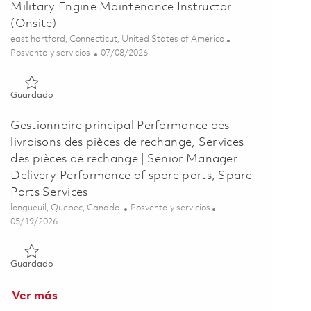
Military Engine Maintenance Instructor
(Onsite)
Ubicación
east hartford, Connecticut, United States of America
Categoría
Posted Date
Posventa y servicios
07/08/2026
Guardado Military Engine Maintenance Instructor (Onsite) 01
Guardado
Gestionnaire principal Performance des
livraisons des pièces de rechange, Services
des pièces de rechange | Senior Manager
Delivery Performance of spare parts, Spare
Parts Services
Ubicación
Categoría
longueuil, Quebec, Canada
Posventa y servicios
Posted Date
05/19/2026
Guardado Gestionnaire principal Performance des livraisons de
Guardado
Ver más