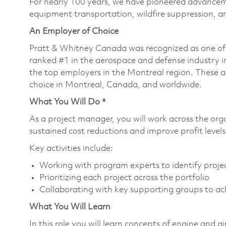
For nearly 100 years, we have pioneered advance
equipment transportation, wildfire suppression, a
An Employer of Choice
Pratt & Whitney Canada was recognized as one of
ranked #1 in the aerospace and defense industry i
the top employers in the Montreal region. These a
choice in Montreal, Canada, and worldwide.
What You Will Do *
As a project manager, you will work across the orga
sustained cost reductions and improve profit leve
Key activities include:
Working with program experts to identify project
Prioritizing each project across the portfolio
Collaborating with key supporting groups to ach
What You Will Learn
In this role you will learn concepts of engine and