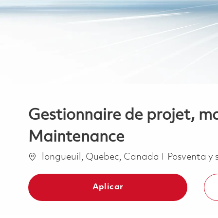
Gestionnaire de projet, m
Maintenance
Ubicación
Categoría
longueuil, Quebec, Canada
Posventa y 
Aplicar