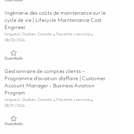
Guardado
Ingénierie des coûts de maintenance sur le
cycle de vie | Lifecycle Maintenance Cost
Engineer
Ubicación
Categoría
longueuil, Quebec, Canada
Posventa y servicios
Posted Date
08/03/2026
Guardado Ingénierie des coûts de maintenance sur le cycle de 
Guardado
Gestionnaire de comptes clients –
Programme d'aviation d'affaire | Customer
Account Manager - Business Aviation
Program
Ubicación
Categoría
longueuil, Quebec, Canada
Posventa y servicios
Posted Date
08/01/2026
Guardado Gestionnaire de comptes clients – Programme d'avia
Guardado