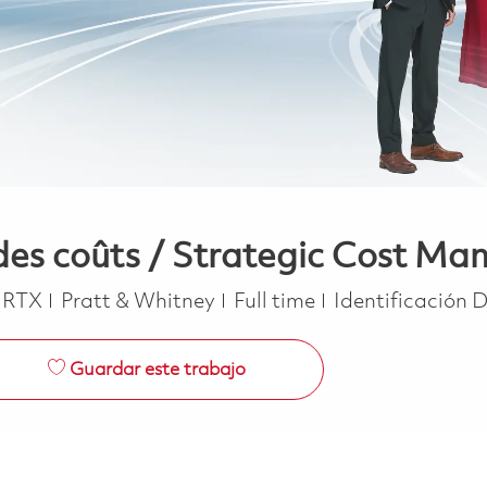
des coûts / Strategic Cost Ma
Job Type
RTX
Pratt & Whitney
Full time
Identificación 
Guardar este trabajo