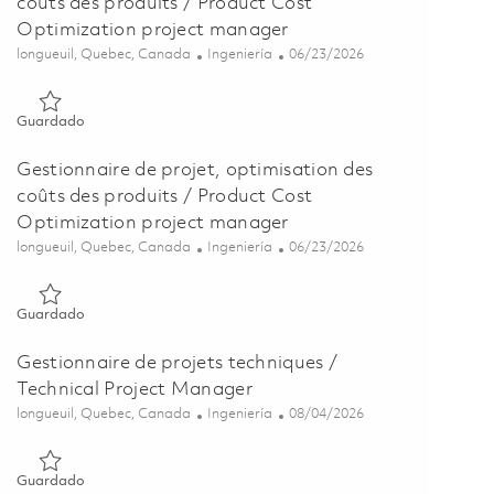
coûts des produits / Product Cost
Optimization project manager
Ubicación
Categoría
Posted Date
longueuil, Quebec, Canada
Ingeniería
06/23/2026
Guardado Gestionnaire de projet, optimisation des coûts des 
Guardado
Gestionnaire de projet, optimisation des
coûts des produits / Product Cost
Optimization project manager
Ubicación
Categoría
Posted Date
longueuil, Quebec, Canada
Ingeniería
06/23/2026
Guardado Gestionnaire de projet, optimisation des coûts des 
Guardado
Gestionnaire de projets techniques /
Technical Project Manager
Ubicación
Categoría
Posted Date
longueuil, Quebec, Canada
Ingeniería
08/04/2026
Guardado Gestionnaire de projets techniques / Technical Pro
Guardado