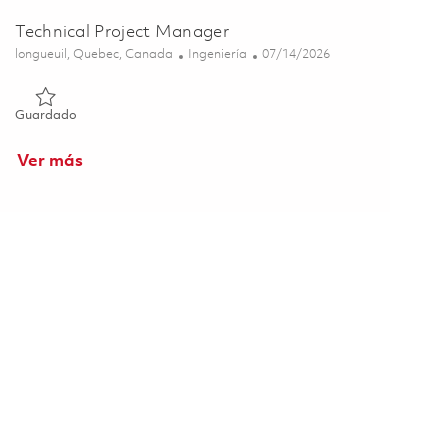
Technical Project Manager
Ubicación
Categoría
Posted Date
longueuil, Quebec, Canada
Ingeniería
07/14/2026
Guardado Technical Project Manager 01859014
Guardado
Ver más