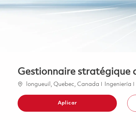
Gestionnaire stratégique 
Ubicación
Categoría
longueuil, Quebec, Canada
Ingeniería
Aplicar