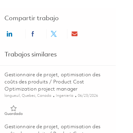
Compartir trabajo
Share via LinkedIn
Share via Facebook
Share via twitter
Share via email
Trabajos similares
Gestionnaire de projet, optimisation des
coûts des produits / Product Cost
Optimization project manager
Ubicación
Categoría
Posted Date
longueuil, Quebec, Canada
Ingeniería
06/23/2026
Guardado Gestionnaire de projet, optimisation des coûts des 
Guardado
Gestionnaire de projet, optimisation des