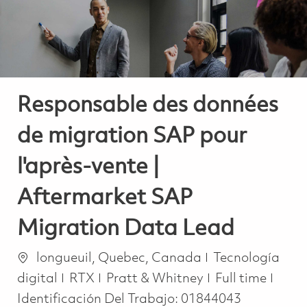
Responsable des données
de migration SAP pour
l'après-vente |
Aftermarket SAP
Migration Data Lead
Ubicación
Categoría
longueuil, Quebec, Canada
Tecnología
Job Type
digital
RTX
Pratt & Whitney
Full time
Identificación Del Trabajo:
01844043