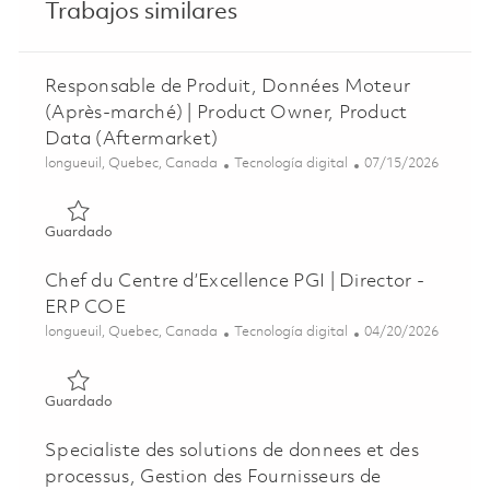
Trabajos similares
Responsable de Produit, Données Moteur
(Après-marché) | Product Owner, Product
Data (Aftermarket)
Ubicación
Categoría
Posted Date
longueuil, Quebec, Canada
Tecnología digital
07/15/2026
Guardado Responsable de Produit, Données Moteur (Aprè
Guardado
Chef du Centre d’Excellence PGI | Director -
ERP COE
Ubicación
Categoría
Posted Date
longueuil, Quebec, Canada
Tecnología digital
04/20/2026
Guardado Chef du Centre d’Excellence PGI | Director - E
Guardado
Specialiste des solutions de donnees et des
processus, Gestion des Fournisseurs de