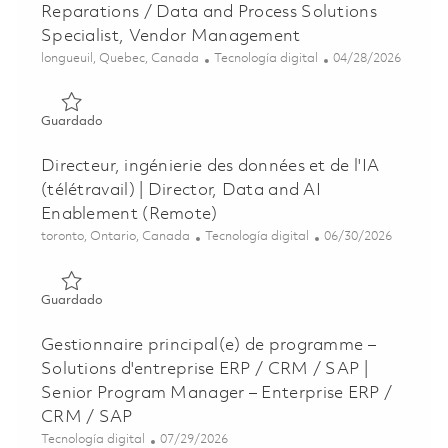
Reparations / Data and Process Solutions
Specialist, Vendor Management
Ubicación
Categoría
Posted Date
longueuil, Quebec, Canada
Tecnología digital
04/28/2026
Guardado Specialiste des solutions de donnees et des pro
Guardado
Directeur, ingénierie des données et de l'IA
(télétravail) | Director, Data and AI
Enablement (Remote)
Ubicación
Categoría
Posted Date
toronto, Ontario, Canada
Tecnología digital
06/30/2026
Guardado Directeur, ingénierie des données et de l'IA (tél
Guardado
Gestionnaire principal(e) de programme –
Solutions d'entreprise ERP / CRM / SAP |
Senior Program Manager – Enterprise ERP /
CRM / SAP
Categoría
Posted Date
Tecnología digital
07/29/2026