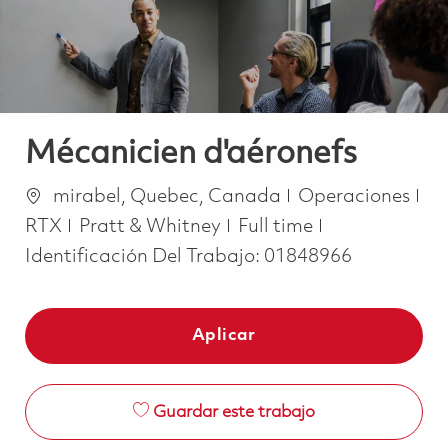
Mécanicien d'aéronefs
Ubicación
Categoría
mirabel, Quebec, Canada
Operaciones
Job Type
RTX
Pratt & Whitney
Full time
Identificación Del Trabajo:
01848966
Aplicar
Guardar este trabajo