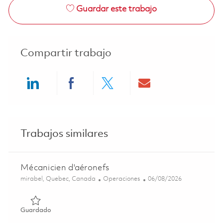
Guardar este trabajo
Compartir trabajo
Share via LinkedIn
Share via Facebook
Share via twitter
Share via ema
Trabajos similares
Mécanicien d'aéronefs
Ubicación
Categoría
Posted Date
mirabel, Quebec, Canada
Operaciones
06/08/2026
Guardado Mécanicien d'aéronefs 01828340
Guardado