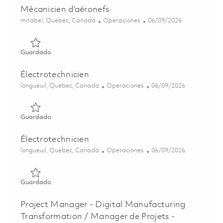
Mécanicien d'aéronefs
Ubicación
Categoría
Posted Date
mirabel, Quebec, Canada
Operaciones
06/09/2026
Guardado Mécanicien d'aéronefs 01819803
Guardado
Électrotechnicien
Ubicación
Categoría
Posted Date
longueuil, Quebec, Canada
Operaciones
06/09/2026
Guardado Électrotechnicien 01842178
Guardado
Électrotechnicien
Ubicación
Categoría
Posted Date
longueuil, Quebec, Canada
Operaciones
06/09/2026
Guardado Électrotechnicien 01850094
Guardado
Project Manager - Digital Manufacturing
Transformation / Manager de Projets -