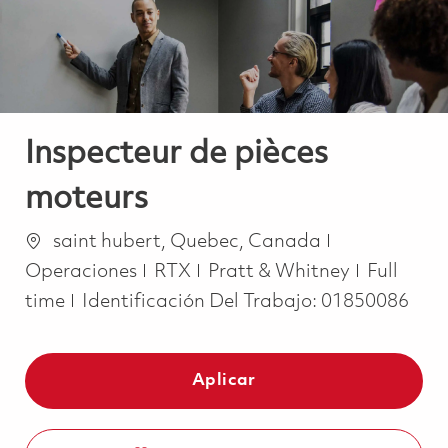
Inspecteur de pièces
moteurs
Ubicación
Categoría
saint hubert, Quebec, Canada
Job Type
Operaciones
RTX
Pratt & Whitney
Full
time
Identificación Del Trabajo:
01850086
Aplicar