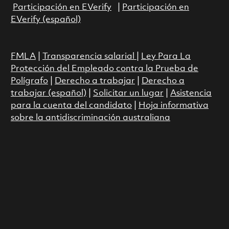
Participación en EVerify
|
Participación en
EVerify (español)
FMLA
|
Transparencia salarial
|
Ley Para La
Protección del Empleado contra la Prueba de
Polígrafo
|
Derecho a trabajar
|
Derecho a
trabajar (español)
|
Solicitar un lugar
|
Asistencia
para la cuenta del candidato
|
Hoja informativa
sobre la antidiscriminación australiana