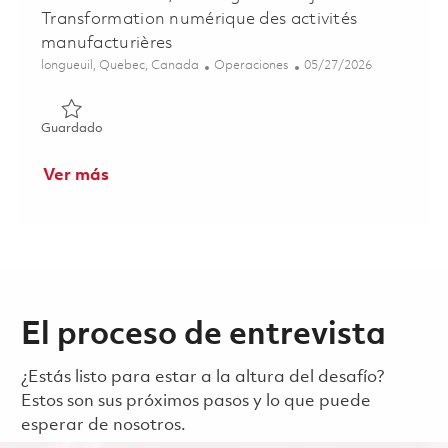
Transformation numérique des activités
manufacturières
Ubicación
Categoría
Posted Date
longueuil, Quebec, Canada
Operaciones
05/27/2026
Guardado Project Manager - Digital Manufacturing Transf
Guardado
Ver más
El proceso de entrevista
¿Estás listo para estar a la altura del desafío?
Estos son sus próximos pasos y lo que puede
esperar de nosotros.