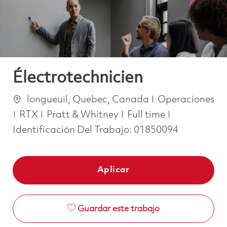
Électrotechnicien
Ubicación
Categoría
longueuil, Quebec, Canada
Operaciones
Job Type
RTX
Pratt & Whitney
Full time
Identificación Del Trabajo:
01850094
Aplicar
Guardar este trabajo