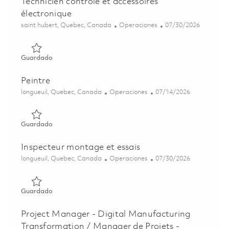
Technicien contrôle et accessoires
électronique
Ubicación
Categoría
Posted Date
saint hubert, Quebec, Canada
Operaciones
07/30/2026
Guardado Technicien contrôle et accessoires électronique
Guardado
Peintre
Ubicación
Categoría
Posted Date
longueuil, Quebec, Canada
Operaciones
07/14/2026
Guardado Peintre 01854407
Guardado
Inspecteur montage et essais
Ubicación
Categoría
Posted Date
longueuil, Quebec, Canada
Operaciones
07/30/2026
Guardado Inspecteur montage et essais 01844374
Guardado
Project Manager - Digital Manufacturing
Transformation / Manager de Projets -