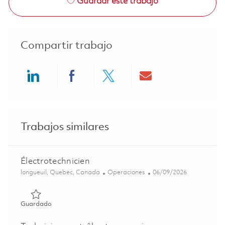
Guardar este trabajo
Compartir trabajo
Share via LinkedIn
Share via Facebook
Share via twitter
Share via ema
Trabajos similares
Électrotechnicien
Ubicación
Categoría
Posted Date
longueuil, Quebec, Canada
Operaciones
06/09/2026
Guardado Électrotechnicien 01842178
Guardado