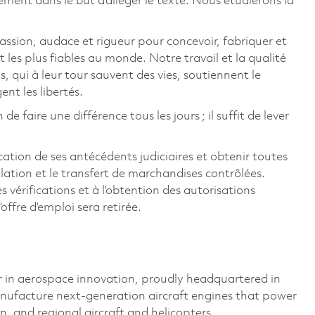
ement dans le but d’alléger le texte. Nous étudierons la
ssion, audace et rigueur pour concevoir, fabriquer et
t les plus fiables au monde. Notre travail et la qualité
, qui à leur tour sauvent des vies, soutiennent le
t les libertés.
faire une différence tous les jours ; il suffit de lever
ation de ses antécédents judiciaires et obtenir toutes
ulation et le transfert de marchandises contrôlées.
es vérifications et à l’obtention des autorisations
offre d’emploi sera retirée.
 in aerospace innovation, proudly headquartered in
ufacture next-generation aircraft engines that power
on, and regional aircraft and helicopters.