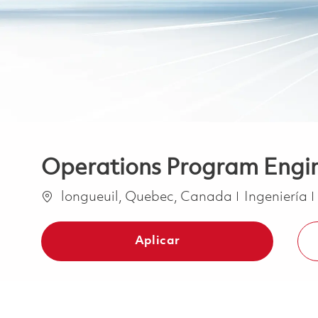
Operations Program Engi
Ubicación
Categoría
longueuil, Quebec, Canada
Ingeniería
Aplicar