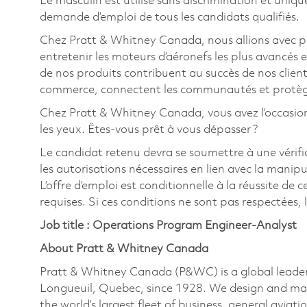
Le masculin est utilisé sans discrimination et uniqu
demande d’emploi de tous les candidats qualifiés.
Chez Pratt & Whitney Canada, nous allions avec pa
entretenir les moteurs d’aéronefs les plus avancés e
de nos produits contribuent au succès de nos clients
commerce, connectent les communautés et protègen
Chez Pratt & Whitney Canada, vous avez l’occasion de 
les yeux. Êtes-vous prêt à vous dépasser ?
Le candidat retenu devra se soumettre à une vérific
les autorisations nécessaires en lien avec la manip
L’offre d’emploi est conditionnelle à la réussite de c
requises. Si ces conditions ne sont pas respectées, l’
Job title : Operations Program Engineer-Analyst
About Pratt & Whitney Canada
Pratt & Whitney Canada (P&WC) is a global leader
Longueuil, Quebec, since 1928. We design and man
the world’s largest fleet of business, general aviati