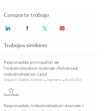
Compartir trabajo
Share via LinkedIn
Share via Facebook
Share via twitter
Share via email
Trabajos similares
Responsable principal(e) de
l’industrialisation avancée /Advanced
Industrialisation Lead
Ubicación
Categoría
Posted Date
longueuil, Quebec, Canada
Ingeniería
06/03/2026
Guardado Responsable principal(e) de l’industrialisation avan
Guardado
Responsable, Industrialisation avancée /