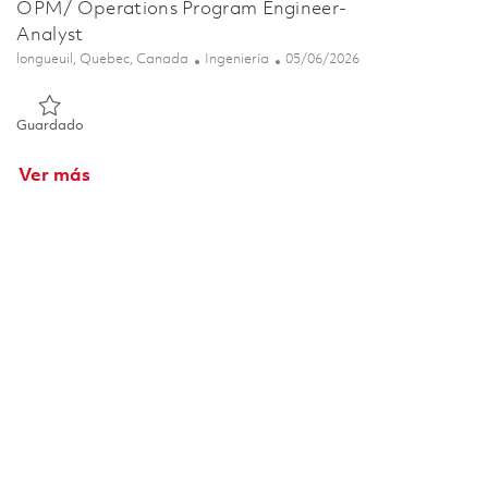
OPM/ Operations Program Engineer-
Analyst
Ubicación
Categoría
Posted Date
longueuil, Quebec, Canada
Ingeniería
05/06/2026
Guardado Gestionnaire, Ingénieur-Analyste de Projet OPM/ O
Guardado
Ver más