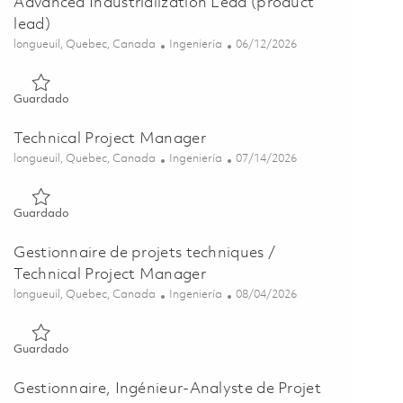
Advanced Industrialization Lead (product
lead)
Ubicación
Categoría
Posted Date
longueuil, Quebec, Canada
Ingeniería
06/12/2026
Guardado Responsable, Industrialisation avancée / Advanced I
Guardado
Technical Project Manager
Ubicación
Categoría
Posted Date
longueuil, Quebec, Canada
Ingeniería
07/14/2026
Guardado Technical Project Manager 01859014
Guardado
Gestionnaire de projets techniques /
Technical Project Manager
Ubicación
Categoría
Posted Date
longueuil, Quebec, Canada
Ingeniería
08/04/2026
Guardado Gestionnaire de projets techniques / Technical Pro
Guardado
Gestionnaire, Ingénieur-Analyste de Projet