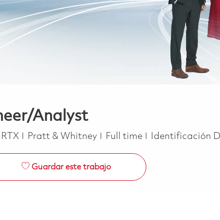
neer/Analyst
Job Type
RTX
Pratt & Whitney
Full time
Identificación 
Guardar este trabajo