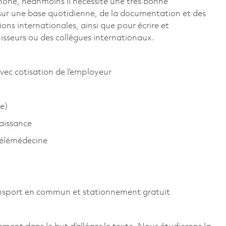
phone, néanmoins il nécessite une très bonne
 sur une base quotidienne, de la documentation et des
ns internationales, ainsi que pour écrire et
isseurs ou des collègues internationaux.
vec cotisation de l’employeur
e)
aissance
télémédecine
ansport en commun et stationnement gratuit