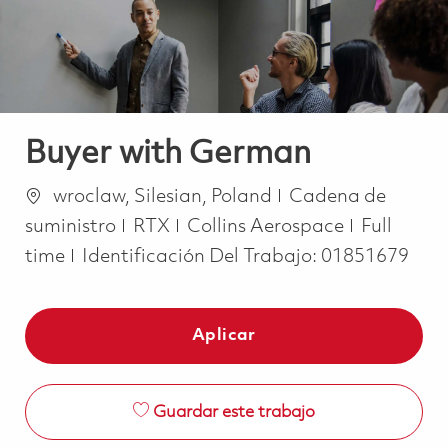
Buyer with German
Ubicación
Categoría
wroclaw, Silesian, Poland
Cadena de
Job Type
suministro
RTX
Collins Aerospace
Full
time
Identificación Del Trabajo:
01851679
Aplicar
Guardar este trabajo