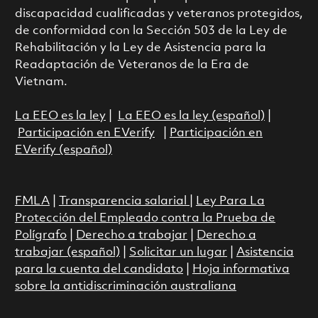
discapacidad cualificadas y veteranos protegidos,
de conformidad con la Sección 503 de la Ley de
Rehabilitación y la Ley de Asistencia para la
Readaptación de Veteranos de la Era de
Vietnam.
La EEO es la ley
|
La EEO es la ley (español)
|
Participación en EVerify
|
Participación en
EVerify (español)
FMLA
|
Transparencia salarial
|
Ley Para La
Protección del Empleado contra la Prueba de
Polígrafo
|
Derecho a trabajar
|
Derecho a
trabajar (español)
|
Solicitar un lugar
|
Asistencia
para la cuenta del candidato
|
Hoja informativa
sobre la antidiscriminación australiana