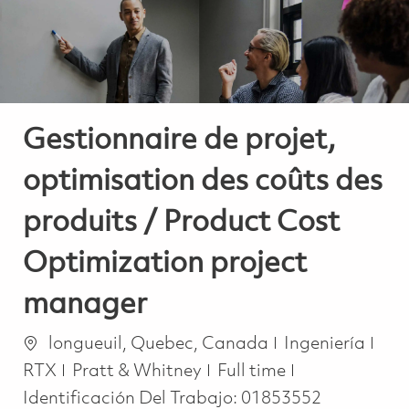
Gestionnaire de projet,
optimisation des coûts des
produits / Product Cost
Optimization project
manager
Ubicación
Categoría
longueuil, Quebec, Canada
Ingeniería
Job Type
RTX
Pratt & Whitney
Full time
Identificación Del Trabajo:
01853552