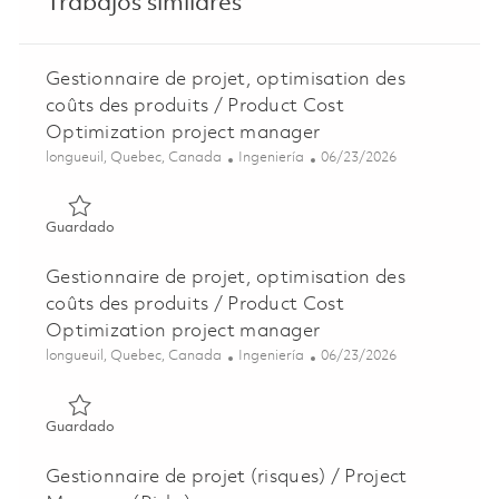
Trabajos similares
Gestionnaire de projet, optimisation des
coûts des produits / Product Cost
Optimization project manager
Ubicación
Categoría
Posted Date
longueuil, Quebec, Canada
Ingeniería
06/23/2026
Guardado Gestionnaire de projet, optimisation des coûts 
Guardado
Gestionnaire de projet, optimisation des
coûts des produits / Product Cost
Optimization project manager
Ubicación
Categoría
Posted Date
longueuil, Quebec, Canada
Ingeniería
06/23/2026
Guardado Gestionnaire de projet, optimisation des coûts 
Guardado
Gestionnaire de projet (risques) / Project