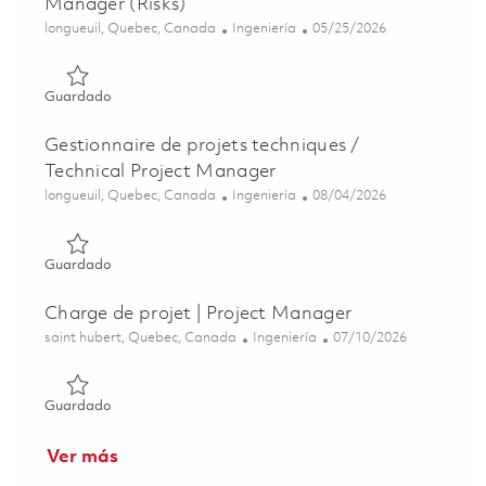
Manager (Risks)
Ubicación
Categoría
Posted Date
longueuil, Quebec, Canada
Ingeniería
05/25/2026
Guardado Gestionnaire de projet (risques) / Project Mana
Guardado
Gestionnaire de projets techniques /
Technical Project Manager
Ubicación
Categoría
Posted Date
longueuil, Quebec, Canada
Ingeniería
08/04/2026
Guardado Gestionnaire de projets techniques / Technical
Guardado
Charge de projet | Project Manager
Ubicación
Categoría
Posted Date
saint hubert, Quebec, Canada
Ingeniería
07/10/2026
Guardado Charge de projet | Project Manager 01856787
Guardado
Ver más