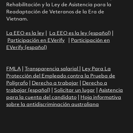
Rehabilitación y la Ley de Asistencia para la
Readaptación de Veteranos de la Era de
Vietnam.
La EEO es la ley
|
La EEO es la ley (español)
|
Participación en EVerify
|
Participación en
EVerify (español)
FMLA
|
Transparencia salarial
|
Ley Para La
Protección del Empleado contra la Prueba de
Polígrafo
|
Derecho a trabajar
|
Derecho a
trabajar (español)
|
Solicitar un lugar
|
Asistencia
para la cuenta del candidato
|
Hoja informativa
sobre la antidiscriminación australiana