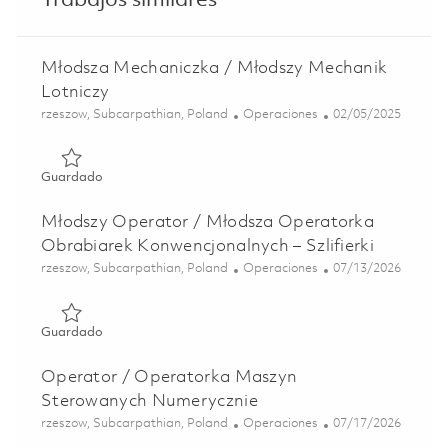
Trabajos similares
Młodsza Mechaniczka / Młodszy Mechanik
Lotniczy
Ubicación
Categoría
Posted Date
rzeszow, Subcarpathian, Poland
Operaciones
02/05/2025
Guardado Młodsza Mechaniczka / Młodszy Mechanik Lotn
Guardado
Młodszy Operator / Młodsza Operatorka
Obrabiarek Konwencjonalnych – Szlifierki
Ubicación
Categoría
Posted Date
rzeszow, Subcarpathian, Poland
Operaciones
07/13/2026
Guardado Młodszy Operator / Młodsza Operatorka Obrabi
Guardado
Operator / Operatorka Maszyn
Sterowanych Numerycznie
Ubicación
Categoría
Posted Date
rzeszow, Subcarpathian, Poland
Operaciones
07/17/2026