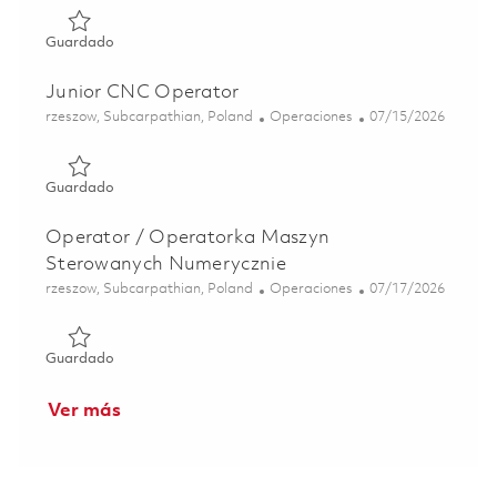
Guardado Operator / Operatorka Maszyn Sterowanych N
Guardado
Junior CNC Operator
Ubicación
Categoría
Posted Date
rzeszow, Subcarpathian, Poland
Operaciones
07/15/2026
Guardado Junior CNC Operator 01855636
Guardado
Operator / Operatorka Maszyn
Sterowanych Numerycznie
Ubicación
Categoría
Posted Date
rzeszow, Subcarpathian, Poland
Operaciones
07/17/2026
Guardado Operator / Operatorka Maszyn Sterowanych N
Guardado
Ver más