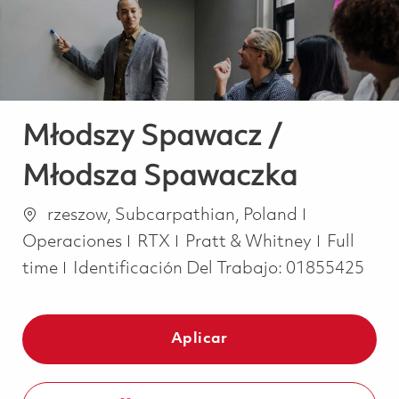
Młodszy Spawacz /
Młodsza Spawaczka
Ubicación
Categoría
rzeszow, Subcarpathian, Poland
Job Type
Operaciones
RTX
Pratt & Whitney
Full
time
Identificación Del Trabajo:
01855425
Aplicar