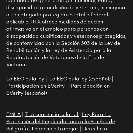
identidad de género, origen nacional, edad,
discapacidad o condición de veterano, ni ninguna
otra categoría protegida estatal o federal
aplicable. RTX ofrece medidas de acción
afirmativa en el empleo para personas con
discapacidad cualificadas y veteranos protegidos,
de conformidad con la Sección 503 de la Ley de
Rehabilitación y la Ley de Asistencia para la
Readaptación de Veteranos de la Era de
Vietnam.
La EEO es la ley
|
La EEO es la ley (español)
|
Participación en EVerify
|
Participación en
EVerify (español)
FMLA
|
Transparencia salarial
|
Ley Para La
Protección del Empleado contra la Prueba de
Polígrafo
|
Derecho a trabajar
|
Derecho a