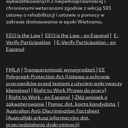
wykwalifikowanych z niepełnosprawnością i
chronionymi weteranami zgodnie z sekcją 503
ustawy o rehabilitacji i ustawie o pomocy w
zakresie dostosowania w epoki Wietnamu.
EEO is the Law
|
EEO is the Law - en Espanol
|
E-
Verify Participation
|
E-Verify Participation - en
Espanol
FMLA
|
Transparentność wynagrodzeń
|
EE
Polygraph Protection Act (Ustawa o ochronie
pracowników przed testami z użyciem wykrywaczy
kłamstwa)
|
Right to Work (Prawo do pracy)
|
Right to Work - en Espanol
|
Złóż wniosek o
zakwaterowanie
|
Pomoc dot. konta kandydata
|
Australian Anti-Discrimination Factsheet
(Australijski arkusz informacyjny dot.
przeciwdziałania dyskryminacji)