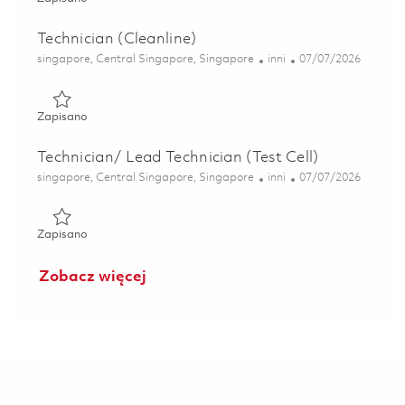
Technician (Cleanline)
Lokalizacja
Kategoria
Posted Date
singapore, Central Singapore, Singapore
inni
07/07/2026
Zapisano Technician (Cleanline) 01822655
Zapisano
Technician/ Lead Technician (Test Cell)
Lokalizacja
Kategoria
Posted Date
singapore, Central Singapore, Singapore
inni
07/07/2026
Zapisano Technician/ Lead Technician (Test Cell) 01838825
Zapisano
Zobacz więcej