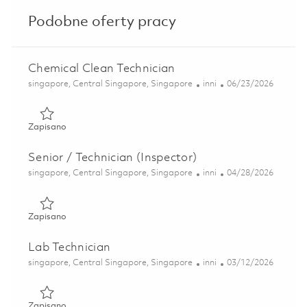
Podobne oferty pracy
Chemical Clean Technician
Lokalizacja
Kategoria
Posted Date
singapore, Central Singapore, Singapore
inni
06/23/2026
Zapisano Chemical Clean Technician 01823494
Zapisano
Senior / Technician (Inspector)
Lokalizacja
Kategoria
Posted Date
singapore, Central Singapore, Singapore
inni
04/28/2026
Zapisano Senior / Technician (Inspector) 01823489
Zapisano
Lab Technician
Lokalizacja
Kategoria
Posted Date
singapore, Central Singapore, Singapore
inni
03/12/2026
Zapisano Lab Technician 01813605
Zapisano