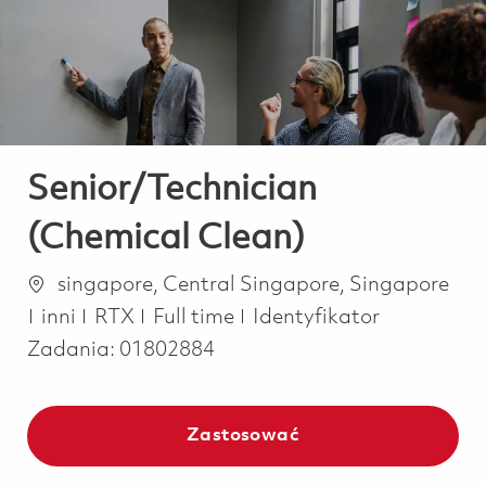
-
-
Senior/Technician
(Chemical Clean)
Lokalizacja
singapore, Central Singapore, Singapore
Kategoria
Job Type
inni
RTX
Full time
Identyfikator
Zadania:
01802884
Zastosować