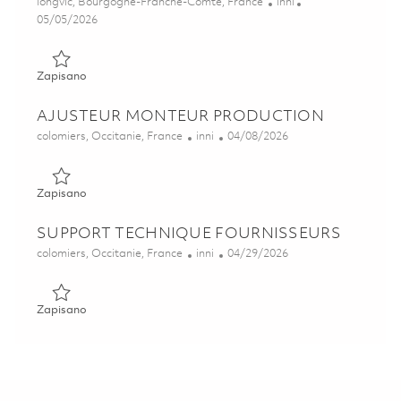
Lokalizacja
Kategoria
longvic, Bourgogne-Franche-Comté, France
inni
Posted Date
05/05/2026
Zapisano Technicien Réparation Aéronautique 01814460
Zapisano
AJUSTEUR MONTEUR PRODUCTION
Lokalizacja
Kategoria
Posted Date
colomiers, Occitanie, France
inni
04/08/2026
Zapisano AJUSTEUR MONTEUR PRODUCTION 01825026
Zapisano
SUPPORT TECHNIQUE FOURNISSEURS
Lokalizacja
Kategoria
Posted Date
colomiers, Occitanie, France
inni
04/29/2026
Zapisano SUPPORT TECHNIQUE FOURNISSEURS 017401
Zapisano