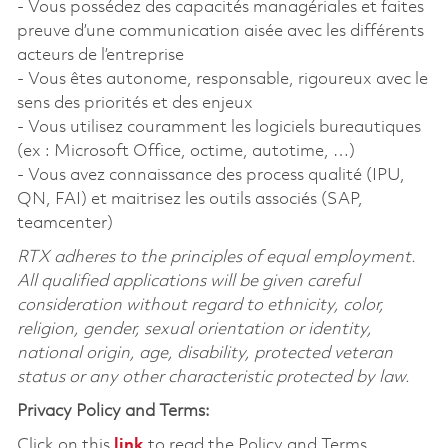
- Vous possédez des capacités managériales et faites
preuve d’une communication aisée avec les différents
acteurs de l’entreprise
- Vous êtes autonome, responsable, rigoureux avec le
sens des priorités et des enjeux
- Vous utilisez couramment les logiciels bureautiques
(ex : Microsoft Office, octime, autotime, …)
- Vous avez connaissance des process qualité (IPU,
QN, FAI) et maitrisez les outils associés (SAP,
teamcenter)
RTX adheres to the principles of equal employment.
All qualified applications will be given careful
consideration without regard to ethnicity, color,
religion, gender, sexual orientation or identity,
national origin, age, disability, protected veteran
status or any other characteristic protected by law.
Privacy Policy and Terms:
Click on this
link
to read the Policy and Terms