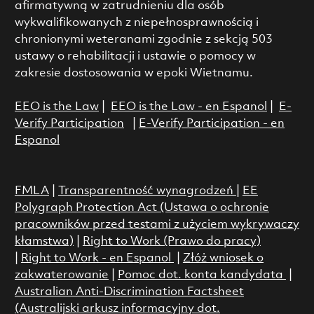
afirmatywną w zatrudnieniu dla osób
wykwalifikowanych z niepełnosprawnością i
chronionymi weteranami zgodnie z sekcją 503
ustawy o rehabilitacji i ustawie o pomocy w
zakresie dostosowania w epoki Wietnamu.
EEO is the Law
|
EEO is the Law - en Espanol
|
E-
Verify Participation
|
E-Verify Participation - en
Espanol
FMLA
|
Transparentność wynagrodzeń
|
EE
Polygraph Protection Act (Ustawa o ochronie
pracowników przed testami z użyciem wykrywaczy
kłamstwa)
|
Right to Work (Prawo do pracy)
|
Right to Work - en Espanol
|
Złóż wniosek o
zakwaterowanie
|
Pomoc dot. konta kandydata
|
Australian Anti-Discrimination Factsheet
(Australijski arkusz informacyjny dot.