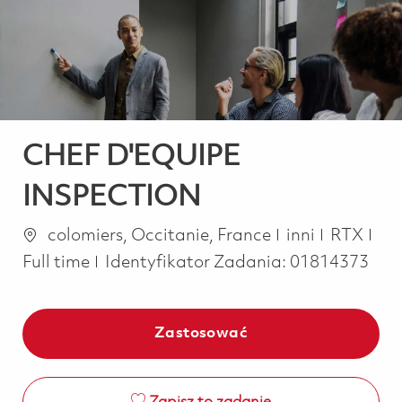
-
-
CHEF D'EQUIPE
INSPECTION
Lokalizacja
Kategoria
Job
colomiers, Occitanie, France
inni
RTX
Full time
Identyfikator Zadania:
01814373
Zastosować