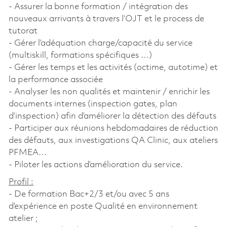
- Assurer la bonne formation / intégration des
nouveaux arrivants à travers l’OJT et le process de
tutorat
- Gérer l’adéquation charge/capacité du service
(multiskill, formations spécifiques …)
- Gérer les temps et les activités (octime, autotime) et
la performance associée
- Analyser les non qualités et maintenir / enrichir les
documents internes (inspection gates, plan
d’inspection) afin d’améliorer la détection des défauts
- Participer aux réunions hebdomadaires de réduction
des défauts, aux investigations QA Clinic, aux ateliers
PFMEA…
- Piloter les actions d’amélioration du service.
Profil :
- De formation Bac+2/3 et/ou avec 5 ans
d’expérience en poste Qualité en environnement
atelier ;