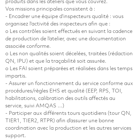
produits dans les ateliers que vous couvrez.
Vos missions principales consistent à :
- Encadrer une équipe d’inspecteurs qualité : vous
organisez l'activité des inspecteurs afin que :
o Les contrôles soient effectués en suivant la cadence
de production de l’atelier, avec une documentation
associée conforme.
o Les non qualités soient décelées, traitées (rédaction
QN, IPU) et que la traçabilité soit assurée.
o Les FAI soient préparées et réalisées dans les temps
impartis.
- Assurer un fonctionnement du service conforme aux
procédures/règles EHS et qualité (EEP, RPS, TOI,
habilitations, calibration des outils affectés au
service, suivi AMQAS ...)
- Participer aux différents tours quotidiens (tour QN,
TIER1, TIER2, RTPR) afin d’assurer une bonne
coordination avec la production et les autres services
support.