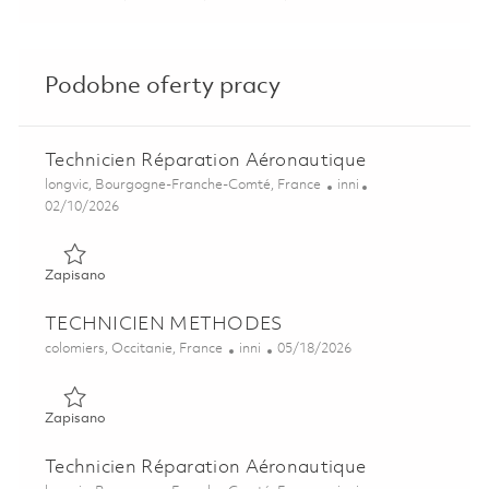
Podobne oferty pracy
Technicien Réparation Aéronautique
Lokalizacja
Kategoria
longvic, Bourgogne-Franche-Comté, France
inni
Posted Date
02/10/2026
Zapisano Technicien Réparation Aéronautique 01795043
Zapisano
TECHNICIEN METHODES
Lokalizacja
Kategoria
Posted Date
colomiers, Occitanie, France
inni
05/18/2026
Zapisano TECHNICIEN METHODES 01824961
Zapisano
Technicien Réparation Aéronautique