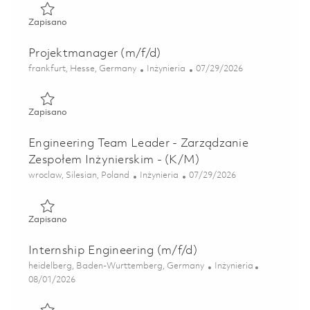
Zapisano Inżynier Industrializacji Produktu (Product Indust
Zapisano
Projektmanager (m/f/d)
Lokalizacja
Kategoria
Posted Date
frankfurt, Hesse, Germany
Inżynieria
07/29/2026
Zapisano Projektmanager (m/f/d) 01859246
Zapisano
Engineering Team Leader - Zarządzanie
Zespołem Inżynierskim - (K/M)
Lokalizacja
Kategoria
Posted Date
wroclaw, Silesian, Poland
Inżynieria
07/29/2026
Zapisano Engineering Team Leader - Zarządzanie Zespołem
Zapisano
Internship Engineering (m/f/d)
Lokalizacja
Kategoria
heidelberg, Baden-Wurttemberg, Germany
Inżynieria
Posted Date
08/01/2026