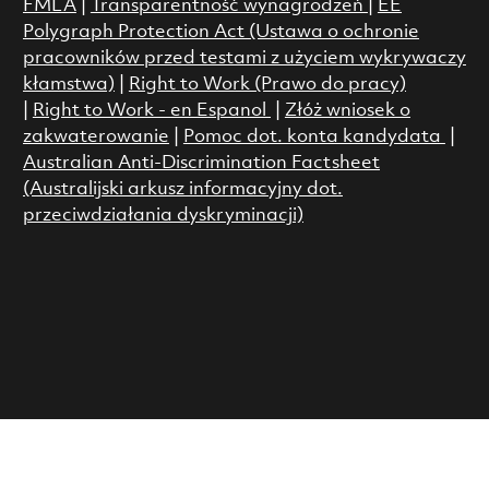
FMLA
|
Transparentność wynagrodzeń
|
EE
Polygraph Protection Act (Ustawa o ochronie
pracowników przed testami z użyciem wykrywaczy
kłamstwa)
|
Right to Work (Prawo do pracy)
|
Right to Work - en Espanol
|
Złóż wniosek o
zakwaterowanie
|
Pomoc dot. konta kandydata
|
Australian Anti-Discrimination Factsheet
(Australijski arkusz informacyjny dot.
przeciwdziałania dyskryminacji)