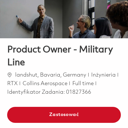
-
-
Product Owner - Military
Line
Lokalizacja
Kategoria
landshut, Bavaria, Germany
Inżynieria
Job Type
RTX
Collins Aerospace
Full time
Identyfikator Zadania:
01827366
Zastosować