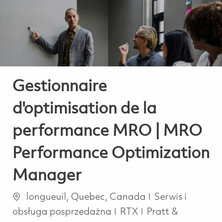
-
-
Gestionnaire
d'optimisation de la
performance MRO | MRO
Performance Optimization
Manager
Lokalizacja
Kategoria
longueuil, Quebec, Canada
Serwis i
obsługa posprzedażna
RTX
Pratt &