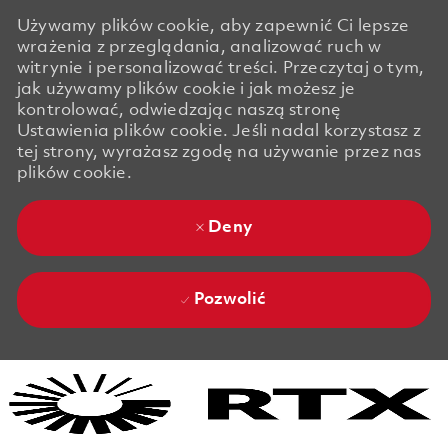
Używamy plików cookie, aby zapewnić Ci lepsze
wrażenia z przeglądania, analizować ruch w
witrynie i personalizować treści. Przeczytaj o tym,
jak używamy plików cookie i jak możesz je
kontrolować, odwiedzając naszą stronę
Ustawienia plików cookie. Jeśli nadal korzystasz z
tej strony, wyrażasz zgodę na używanie przez nas
plików cookie.
Deny
Pozwolić
Skip to main content
Skip to main content