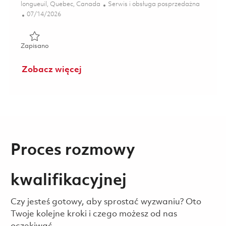
Lokalizacja
Kategoria
longueuil, Quebec, Canada
Serwis i obsługa posprzedażna
Posted Date
07/14/2026
Zapisano Gestionnaire d'événements AOG CFirst | Manage
Zapisano
Zobacz więcej
Proces rozmowy
kwalifikacyjnej
Czy jesteś gotowy, aby sprostać wyzwaniu? Oto
Twoje kolejne kroki i czego możesz od nas