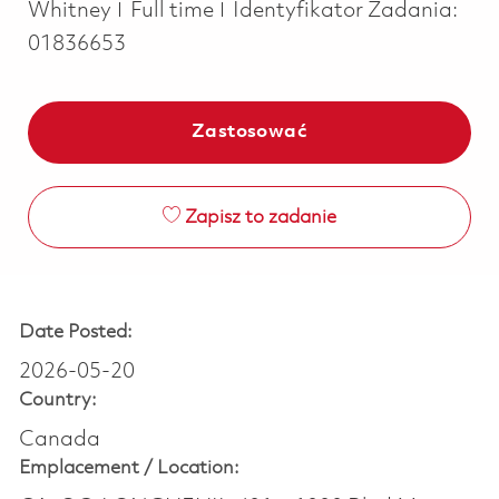
Job Type
Whitney
Full time
Identyfikator Zadania:
01836653
Zastosować
Zapisz to zadanie
Date Posted:
2026-05-20
Country:
Canada
Emplacement /
Location: