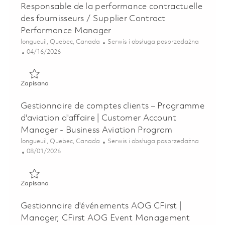
Responsable de la performance contractuelle
des fournisseurs / Supplier Contract
Performance Manager
Lokalizacja
Kategoria
longueuil, Quebec, Canada
Serwis i obsługa posprzedażna
Posted Date
04/16/2026
Zapisano Responsable de la performance contractuelle des
Zapisano
Gestionnaire de comptes clients – Programme
d'aviation d'affaire | Customer Account
Manager - Business Aviation Program
Lokalizacja
Kategoria
longueuil, Quebec, Canada
Serwis i obsługa posprzedażna
Posted Date
08/01/2026
Zapisano Gestionnaire de comptes clients – Programme d'a
Zapisano
Gestionnaire d'événements AOG CFirst |
Manager, CFirst AOG Event Management