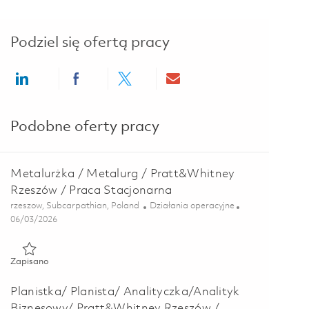
Podziel się ofertą pracy
Share via LinkedIn
Share via Facebook
Share via twitter
Share via email
Podobne oferty pracy
Metalurżka / Metalurg / Pratt&Whitney
Rzeszów / Praca Stacjonarna
Lokalizacja
Kategoria
rzeszow, Subcarpathian, Poland
Działania operacyjne
Posted Date
06/03/2026
Zapisano Metalurżka / Metalurg / Pratt&Whitney Rzeszów / Pr
Zapisano
Planistka/ Planista/ Analityczka/Analityk
Biznesowy/ Pratt&Whitney Rzeszów /