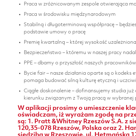
Praca w zróżnicowanym zespole otwierająca mo
Praca w środowisku międzynarodowym
Stabilną i długoterminową współpracę – będzies
podstawie umowy o pracę
Premię kwartalną – której wysokość uzależniona 
Bezpieczeństwo – któremu w naszej pracy nada
PPE – dbamy o przyszłość naszych pracowników
Bycie fair – nasze działania oparte są o kodeks 
pomaga budować silną kulturę etyczną i uczciwi
Ciągłe doskonalenie – dofinansujemy studia już
kierunku związanym z Twoją pracą w wybranej pr
W aplikacji prosimy o umieszczenie kla
oświadczam, iż wyrażam zgodę na prze
są: 1. Pratt &Whitney Rzeszów S.A. z s
120,35-078 Rzeszów, Polska oraz 2. Ham
siedzibą w Rzeszowie, ul. Hetmańska 1