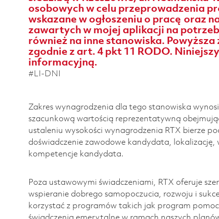
osobowych w celu przeprowadzenia pro
wskazane w ogłoszeniu o pracę oraz 
zawartych w mojej aplikacji na potrze
również na inne stanowiska. Powyższa
zgodnie z art. 4 pkt 11 RODO. Niniejs
informacyjną.
#LI-DNI
Zakres wynagrodzenia dla tego stanowiska wynosi
szacunkową wartością reprezentatywną obejmując
ustaleniu wysokości wynagrodzenia RTX bierze pod
doświadczenie zawodowe kandydata, lokalizację, 
kompetencje kandydata.
Poza ustawowymi świadczeniami, RTX oferuje szero
wspieranie dobrego samopoczucia, rozwoju i suk
korzystać z programów takich jak program pomoc
świadczenia emerytalne w ramach naszych planó