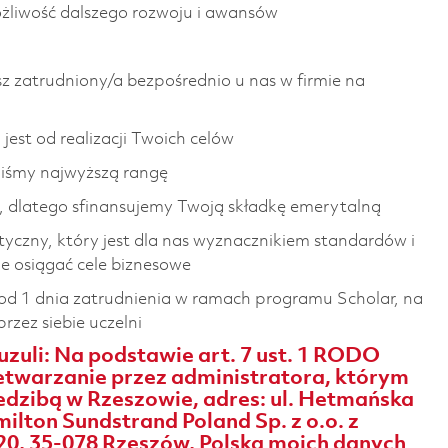
żliwość dalszego rozwoju i awansów
z zatrudniony/a bezpośrednio u nas w firmie na
jest od realizacji Twoich celów
liśmy najwyższą rangę
, dlatego sfinansujemy Twoją składkę emerytalną
etyczny, który jest dla nas wyznacznikiem standardów i
e osiągać cele biznesowe
 od 1 dnia zatrudnienia w ramach programu Scholar, na
zez siebie uczelni
uzuli: Na podstawie art. 7 ust. 1 RODO
twarzanie przez administratora, którym
iedzibą w Rzeszowie, adres: ul. Hetmańska
ilton Sundstrand Poland Sp. z o.o. z
20, 35-078 Rzeszów, Polska moich danych