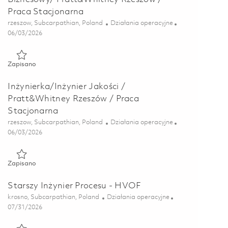
Praca Stacjonarna
Lokalizacja
Kategoria
rzeszow, Subcarpathian, Poland
Działania operacyjne
Posted Date
06/03/2026
Zapisano Planistka/ Planista/ Analityczka/Analityk Biznesowy
Zapisano
Inżynierka/Inżynier Jakości /
Pratt&Whitney Rzeszów / Praca
Stacjonarna
Lokalizacja
Kategoria
rzeszow, Subcarpathian, Poland
Działania operacyjne
Posted Date
06/03/2026
Zapisano Inżynierka/Inżynier Jakości / Pratt&Whitney Rzeszów
Zapisano
Starszy Inżynier Procesu - HVOF
Lokalizacja
Kategoria
krosno, Subcarpathian, Poland
Działania operacyjne
Posted Date
07/31/2026