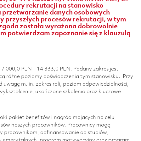
cedury rekrutacji na stanowisko
na przetwarzanie danych osobowych
by przyszłych procesów rekrutacji, w tym
 zgoda została wyrażona dobrowolnie
zym potwierdzam zapoznanie się z klauzulą
 7 000,0 PLN – 14 333,0 PLN. Podany zakres jest
ą różne poziomy doświadczenia tym stanowisku. Przy
 uwagę m. in. zakres roli, poziom odpowiedzialności,
wykształcenie, ukończone szkolenia oraz kluczowe
ki pakiet benefitów i nagród mających na celu
cesów naszych pracowników. Pracownicy mogą
y pracownikom, dofinansowanie do studiów,
w emerytalnych, program motywacyjny oraz program