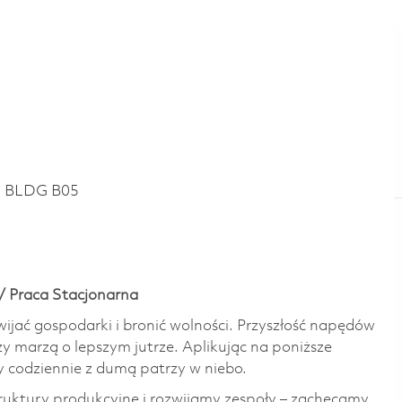
~ BLDG B05
/ Praca Stacjonarna
wijać gospodarki i bronić wolności. Przyszłość napędów
zy marzą o lepszym jutrze. Aplikując na poniższe
y codziennie z dumą patrzy w niebo.
ktury produkcyjne i rozwijamy zespoły – zachęcamy