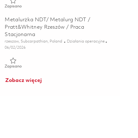
Zapisano Starszy Inżynier Procesu - HVOF 01858283
Zapisano
Metalurżka NDT/ Metalurg NDT /
Pratt&Whitney Rzeszów / Praca
Stacjonarna
Lokalizacja
Kategoria
rzeszow, Subcarpathian, Poland
Działania operacyjne
Posted Date
06/02/2026
Zapisano Metalurżka NDT/ Metalurg NDT / Pratt&Whitney Rze
Zapisano
Zobacz więcej