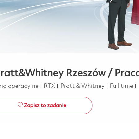
Pratt&Whitney Rzeszów / Prac
ria
Job Type
nia operacyjne
RTX
Pratt & Whitney
Full time
Zapisz to zadanie