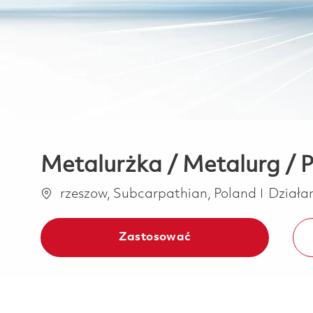
Metalurżka / Metalurg / 
Lokalizacja
Katego
rzeszow, Subcarpathian, Poland
Działa
Zastosować