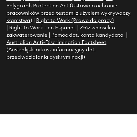
Polygraph Protection Act (Ustawa o ochronie
pracowników przed testami z użyciem wykrywaczy
kłamstwa)
|
Right to Work (Prawo do pracy)
|
Right to Work - en Espanol
|
Złóż wniosek o
zakwaterowanie
|
Pomoc dot. konta kandydata
|
Australian Anti-Discrimination Factsheet
(Australijski arkusz informacyjny dot.
przeciwdziałania dyskryminacji)