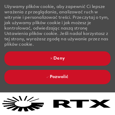
Używamy plików cookie, aby zapewnić Ci lepsze
wrażenia z przeglądania, analizować ruch w
witrynie i personalizować treści. Przeczytaj o tym,
jak używamy plików cookie i jak możesz je
kontrolować, odwiedzając naszą stronę
Ustawienia plików cookie. Jeśli nadal korzystasz z
tej strony, wyrażasz zgodę na używanie przez nas
plików cookie.
Deny
Pozwolić
Skip to main content
Skip to main content