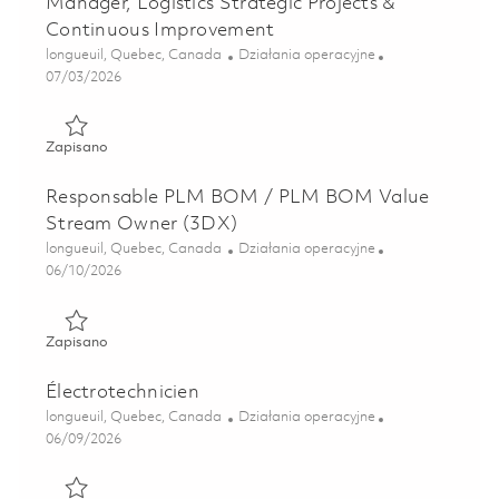
Manager, Logistics Strategic Projects &
Continuous Improvement
Lokalizacja
Kategoria
longueuil, Quebec, Canada
Działania operacyjne
Posted Date
07/03/2026
Zapisano Gestionnaire Senior, Logistique des projets strat
Zapisano
Responsable PLM BOM / PLM BOM Value
Stream Owner (3DX)
Lokalizacja
Kategoria
longueuil, Quebec, Canada
Działania operacyjne
Posted Date
06/10/2026
Zapisano Responsable PLM BOM / PLM BOM Value Stream
Zapisano
Électrotechnicien
Lokalizacja
Kategoria
longueuil, Quebec, Canada
Działania operacyjne
Posted Date
06/09/2026