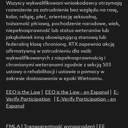
Wszyscy wykwalifikowani wnioskodawcy otrzymają
rozważenie za zatrudnienie bez względu na rasę,
kolor, religię, płeć, orientację seksualną,
tożsamość płciową, pochodzenie narodowe, wiek,
niepełnosprawność lub status weteranów lub
jakąkolwiek inną obowiązującą stanową lub
federalną klasę chronioną. RTX zapewnia akcję
afirmatywną w zatrudnieniu dla osób
wykwalifikowanych z niepełnosprawnością i
chronionymi weteranami zgodnie z sekcją 503
ustawy o rehabilitacji i ustawie o pomocy w
zakresie dostosowania w epoki Wietnamu.
EEO is the Law
|
EEO is the Law - en Espanol
|
E-
Verify Participation
|
E-Verify Participation - en
Espanol
FMLA
|
Transparentność wynagrodzeń
|
EE