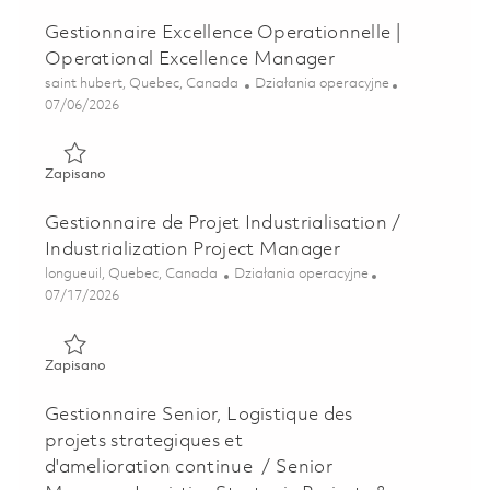
Gestionnaire Excellence Operationnelle |
Operational Excellence Manager
Lokalizacja
Kategoria
saint hubert, Quebec, Canada
Działania operacyjne
Posted Date
07/06/2026
Zapisano Gestionnaire Excellence Operationnelle | Operat
Zapisano
Gestionnaire de Projet Industrialisation /
Industrialization Project Manager
Lokalizacja
Kategoria
longueuil, Quebec, Canada
Działania operacyjne
Posted Date
07/17/2026
Zapisano Gestionnaire de Projet Industrialisation / Indust
Zapisano
Gestionnaire Senior, Logistique des
projets strategiques et
d'amelioration continue / Senior