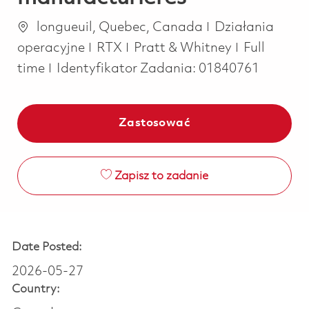
Lokalizacja
Kategoria
longueuil, Quebec, Canada
Działania
Job Type
operacyjne
RTX
Pratt & Whitney
Full
time
Identyfikator Zadania:
01840761
Zastosować
Zapisz to zadanie
Date Posted:
2026-05-27
Country: