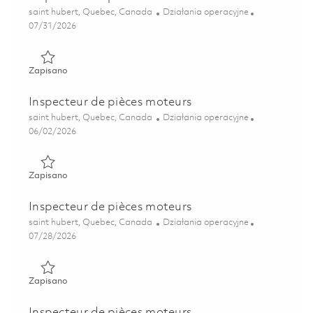
Lokalizacja
Kategoria
saint hubert, Quebec, Canada
Działania operacyjne
Posted Date
07/31/2026
Zapisano Inspecteur de pièces moteurs 01863389
Zapisano
Inspecteur de pièces moteurs
Lokalizacja
Kategoria
saint hubert, Quebec, Canada
Działania operacyjne
Posted Date
06/02/2026
Zapisano Inspecteur de pièces moteurs 01850089
Zapisano
Inspecteur de pièces moteurs
Lokalizacja
Kategoria
saint hubert, Quebec, Canada
Działania operacyjne
Posted Date
07/28/2026
Zapisano Inspecteur de pièces moteurs 01859353
Zapisano
Inspecteur de pièces moteurs