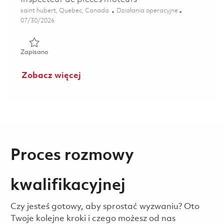
Lokalizacja
Kategoria
saint hubert, Quebec, Canada
Działania operacyjne
Posted Date
07/30/2026
Zapisano Inspecteur de pièces moteurs 01828310
Zapisano
Zobacz więcej
Proces rozmowy
kwalifikacyjnej
Czy jesteś gotowy, aby sprostać wyzwaniu? Oto
Twoje kolejne kroki i czego możesz od nas