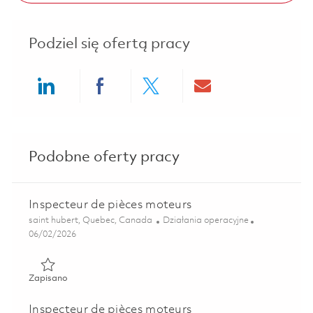
Podziel się ofertą pracy
Share via LinkedIn
Share via Facebook
Share via twitter
Share via ema
Podobne oferty pracy
Inspecteur de pièces moteurs
Lokalizacja
Kategoria
saint hubert, Quebec, Canada
Działania operacyjne
Posted Date
06/02/2026
Zapisano Inspecteur de pièces moteurs 01850086
Zapisano
Inspecteur de pièces moteurs