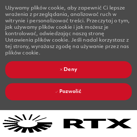
Używamy plików cookie, aby zapewnić Ci lepsze
wrażenia z przeglądania, analizować ruch w
witrynie i personalizować treści. Przeczytaj o tym,
jak używamy plików cookie i jak możesz je
kontrolować, odwiedzając naszą stronę
Ustawienia plików cookie. Jeśli nadal korzystasz z
tej strony, wyrażasz zgodę na używanie przez nas
plików cookie.
Deny
Pozwolić
Skip to main content
Skip to main content