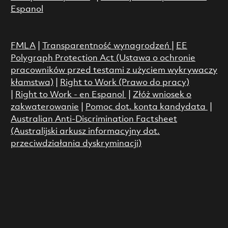
Espanol
FMLA
|
Transparentność wynagrodzeń
|
EE
Polygraph Protection Act (Ustawa o ochronie
pracowników przed testami z użyciem wykrywaczy
kłamstwa)
|
Right to Work (Prawo do pracy)
|
Right to Work - en Espanol
|
Złóż wniosek o
zakwaterowanie
|
Pomoc dot. konta kandydata
|
Australian Anti-Discrimination Factsheet
(Australijski arkusz informacyjny dot.
przeciwdziałania dyskryminacji)