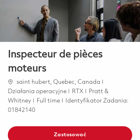
-
-
Inspecteur de pièces
moteurs
Lokalizacja
Kategoria
saint hubert, Quebec, Canada
Działania operacyjne
RTX
Pratt &
Job Type
Whitney
Full time
Identyfikator Zadania:
01842140
Zastosować