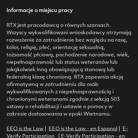
Informacje o miejscu pracy
RTX jest pracodawcą o równych szansach.
Wszyscy wykwalifikowani wnioskodawcy otrzymają
rozważenie za zatrudnienie bez względu na rasę,
kolor, religię, płeć, orientację seksualną,
tożsamość płciową, pochodzenie narodowe, wiek,
niepełnosprawność lub status weteranów lub
jakąkolwiek inną obowiązującą stanową lub
federalną klasę chronioną. RTX zapewnia akcję
afirmatywną w zatrudnieniu dla osób
wykwalifikowanych z niepełnosprawnością i
chronionymi weteranami zgodnie z sekcją 503
ustawy o rehabilitacji i ustawie o pomocy w
zakresie dostosowania w epoki Wietnamu.
EEO is the Law
|
EEO is the Law - en Espanol
|
E-
Verify Participation
|
E-Verify Participation - en