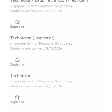
Technician/ Lead Technician (Test Cell)
Lokalizacja
singapore, Central Singapore, Singapore
Kategoria
Posted Date
Działania operacyjne
07/02/2025
Zapisano Technician/ Lead Technician (Test Cell) 01777975
Zapisano
Technician (Inspector)
Lokalizacja
singapore, Central Singapore, Singapore
Kategoria
Posted Date
Działania operacyjne
03/18/2026
Zapisano Technician (Inspector) 01831536
Zapisano
Technician I
Lokalizacja
singapore, Central Singapore, Singapore
Kategoria
Posted Date
Działania operacyjne
07/15/2026
Zapisano Technician I 01854917
Zapisano