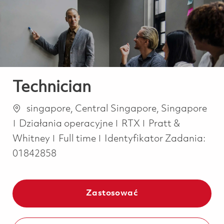
-
-
Technician
Lokalizacja
singapore, Central Singapore, Singapore
Kategoria
Działania operacyjne
RTX
Pratt &
Job Type
Whitney
Full time
Identyfikator Zadania:
01842858
Zastosować