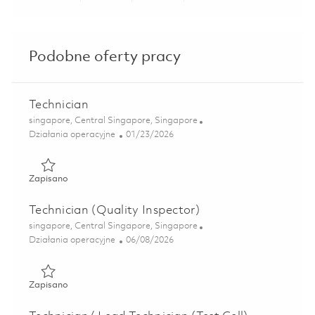
Share via LinkedIn
Share via Facebook
Share via twitter
Share via ema
Podobne oferty pracy
Technician
Lokalizacja
singapore, Central Singapore, Singapore
Kategoria
Posted Date
Działania operacyjne
01/23/2026
Zapisano Technician 01814434
Zapisano
Technician (Quality Inspector)
Lokalizacja
singapore, Central Singapore, Singapore
Kategoria
Posted Date
Działania operacyjne
06/08/2026
Zapisano Technician (Quality Inspector) 01849887
Zapisano