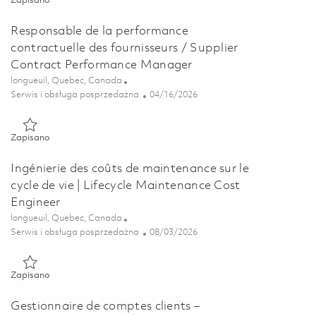
Zapisano
Responsable de la performance
contractuelle des fournisseurs / Supplier
Contract Performance Manager
Lokalizacja
longueuil, Quebec, Canada
Kategoria
Posted Date
Serwis i obsługa posprzedażna
04/16/2026
Zapisano Responsable de la performance contractuelle des fou
Zapisano
Ingénierie des coûts de maintenance sur le
cycle de vie | Lifecycle Maintenance Cost
Engineer
Lokalizacja
longueuil, Quebec, Canada
Kategoria
Posted Date
Serwis i obsługa posprzedażna
08/03/2026
Zapisano Ingénierie des coûts de maintenance sur le cycle de vi
Zapisano
Gestionnaire de comptes clients –