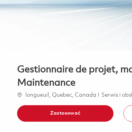
Gestionnaire de projet, m
Maintenance
Lokalizacja
Kategoria
longueuil, Quebec, Canada
Serwis i ob
Zastosować