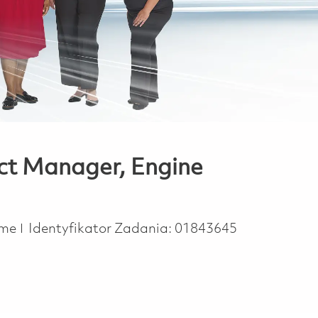
ect Manager, Engine
ype
time
Identyfikator Zadania:
01843645