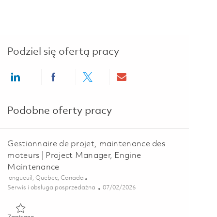
Podziel się ofertą pracy
Share via LinkedIn
Share via Facebook
Share via twitter
Share via email
Podobne oferty pracy
Gestionnaire de projet, maintenance des
moteurs | Project Manager, Engine
Maintenance
Lokalizacja
longueuil, Quebec, Canada
Kategoria
Posted Date
Serwis i obsługa posprzedażna
07/02/2026
Zapisano Gestionnaire de projet, maintenance des moteurs | P