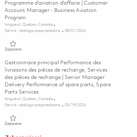
Programme d'aviation d'affaire | Customer
Account Manager - Business Aviation
Program
Lokalizacja
longueuil, Quebec, Canada
Kategoria
Posted Date
Serwis i obsługa posprzedażna
08/01/2026
Zapisano Gestionnaire de comptes clients – Programme d'aviati
Zapisano
Gestionnaire principal Performance des
livraisons des pièces de rechange, Services
des pièces de rechange | Senior Manager
Delivery Performance of spare parts, Spare
Parts Services
Lokalizacja
longueuil, Quebec, Canada
Kategoria
Posted Date
Serwis i obsługa posprzedażna
05/19/2026
Zapisano Gestionnaire principal Performance des livraisons des
Zapisano