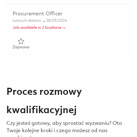
Procurement Officer
Kategoria
Posted Date
Łańcuch dostaw
08/03/2026
Job available in 2 locations
Zapisano Procurement Officer 01852265
Zapisano
Proces rozmowy
kwalifikacyjnej
Czy jesteś gotowy, aby sprostać wyzwaniu? Oto
Twoje kolejne kroki i czego możesz od nas