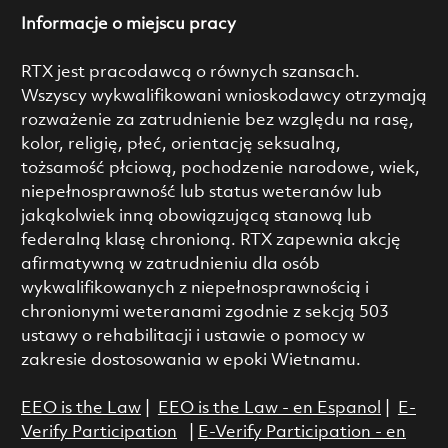
Informacje o miejscu pracy
RTX jest pracodawcą o równych szansach.
Wszyscy wykwalifikowani wnioskodawcy otrzymają
rozważenie za zatrudnienie bez względu na rasę,
kolor, religię, płeć, orientację seksualną,
tożsamość płciową, pochodzenie narodowe, wiek,
niepełnosprawność lub status weteranów lub
jakąkolwiek inną obowiązującą stanową lub
federalną klasę chronioną. RTX zapewnia akcję
afirmatywną w zatrudnieniu dla osób
wykwalifikowanych z niepełnosprawnością i
chronionymi weteranami zgodnie z sekcją 503
ustawy o rehabilitacji i ustawie o pomocy w
zakresie dostosowania w epoki Wietnamu.
EEO is the Law
|
EEO is the Law - en Espanol
|
E-
Verify Participation
|
E-Verify Participation - en