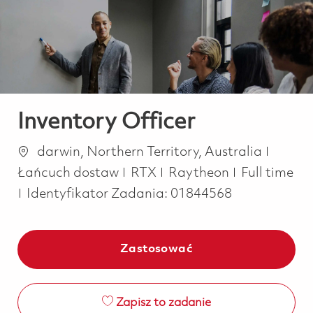
-
-
Inventory Officer
Lokalizacja
Katego
darwin, Northern Territory, Australia
Job Type
Łańcuch dostaw
RTX
Raytheon
Full time
Identyfikator Zadania:
01844568
Zastosować
Zapisz to zadanie